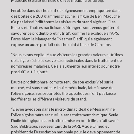
Maouche (Béjaia) et l’huile d’olives médicinales de Sig.
Enrobée dans du chocolat et soigneusement empaquetée dans
des boites de 200 grammes chacune, la figue de Béni Maouche
n’a pas laissé indifférents les visiteurs du stand algérien. “Les
Russes et d’autres participants étrangers sont venus goûter et
savourer ce produit bio et nutritif”, comme l’a expliqué à l’APS,
Fares Alem le Manager de “Naamet Bladi” qui a également
exposé un autre produit : du chocolat à base de Caroube.
“Nous avons expliqué aux visiteurs les grandes valeurs nutritives
de la figue sèche et ses vertus médicinales dans le traitement de
nombreuses maladies. Cela a augmenté leur intérêt pour notre
produit”, a-t-il ajouté.
L’autre produit phare, compte tenu de son exclusivité sur le
marché, est sans conteste l’huile médicinale, faite à base de
l’olive sigoise. Ses propriétés thérapeutiques n’ont pas laissé
indifférents les différents visiteurs du stand.
“Elevée avec soin dans le micro-climat idéal de Messerghine,
l’olive sigoise mûre est cueillie sans traitement chimique. Seule
l’huile biologique est extraite et mise en bouteille”, a fait savoir
Said Bekhtaoui, représentant de la SARL Acide Olmed et
président de l’Association nationale pour le développement de