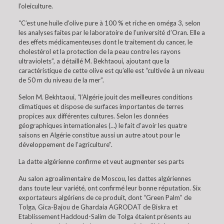
l’oleiculture.
“C’est une huile d’olive pure à 100 % et riche en oméga 3, selon
les analyses faites par le laboratoire de l’université d’Oran. Elle a
des effets médicamenteuses dont le traitement du cancer, le
cholestérol et la protection de la peau contre les rayons
ultraviolets”, a détaillé M. Bekhtaoui, ajoutant que la
caractéristique de cette olive est qu’elle est “cultivée à un niveau
de 50 m du niveau de la mer”.
Selon M. Bekhtaoui, “l’Algérie jouit des meilleures conditions
climatiques et dispose de surfaces importantes de terres
propices aux différentes cultures. Selon les données
géographiques internationales (…) le fait d’avoir les quatre
saisons en Algérie constitue aussi un autre atout pour le
développement de l’agriculture”.
La datte algérienne confirme et veut augmenter ses parts
Au salon agroalimentaire de Moscou, les dattes algériennes
dans toute leur variété, ont confirmé leur bonne réputation. Six
exportateurs algériens de ce produit, dont “Green Palm” de
Tolga, Gica-Bajou de Ghardaia AGRODAT de Biskra et
Etablissement Haddoud-Salim de Tolga étaient présents au