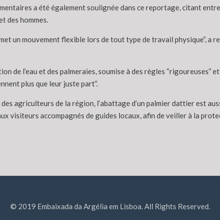
entaires a été également soulignée dans ce reportage, citant entre a
 et des hommes.
rmet un mouvement flexible lors de tout type de travail physique”, a re
tion de l’eau et des palmeraies, soumise à des règles “rigoureuses” et
nent plus que leur juste part”.
on des agriculteurs de la région, l’abattage d’un palmier dattier est 
ux visiteurs accompagnés de guides locaux, afin de veiller à la prote
© 2019 Embaixada da Argélia em Lisboa. All Rights Reserved.