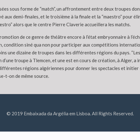
ées sous forme de “match”, un affrontement entre deux troupes dont 
 aux demi-finales, et le troisième à la finale et la “maestro” pour éli
estro” alors que le centre Pierre Claverie accueillera les matchs.
promotion de ce genre de théâtre encore à l’état embryonnaire à l’éch
on, condition siné qua non pour participer aux compétitions internati
oins une dizaine de troupes dans les différentes régions du pays. “Le
n d’une troupe à Tlemcen, et une est en cours de création, à Alger, a 
ifférentes régions algériennes pour donner les spectacles et initier 
ise-t-on de même source.
© 2019 Embaixada da Argélia em Lisboa. All Rights Reserved.