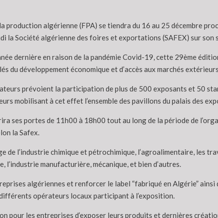
 la production algérienne (FPA) se tiendra du 16 au 25 décembre proch
di la Société algérienne des foires et exportations (SAFEX) sur son s
nnée dernière en raison de la pandémie Covid-19, cette 29ème édition 
 clés du développement économique et d’accès aux marchés extérieurs
ateurs prévoient la participation de plus de 500 exposants et 50 sta
s mobilisant à cet effet l’ensemble des pavillons du palais des expo
ira ses portes de 11h00 à 18h00 tout au long de la période de l’organ
elon la Safex.
e de l’industrie chimique et pétrochimique, l’agroalimentaire, les tra
e, l’industrie manufacturière, mécanique, et bien d’autres.
reprises algériennes et renforcer le label “fabriqué en Algérie” ainsi
fférents opérateurs locaux participant à l’exposition.
 pour les entreprises d’exposer leurs produits et dernières création