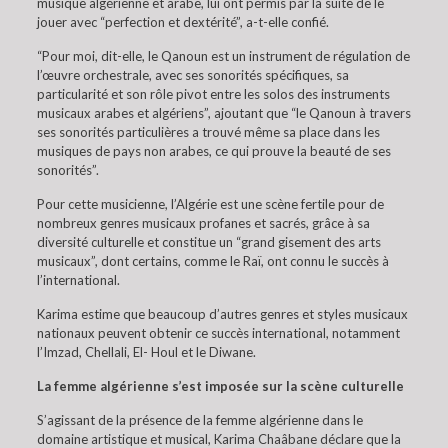
musique algérienne et arabe, lui ont permis par la suite de le
jouer avec “perfection et dextérité”, a-t-elle confié.
“Pour moi, dit-elle, le Qanoun est un instrument de régulation de
l’œuvre orchestrale, avec ses sonorités spécifiques, sa
particularité et son rôle pivot entre les solos des instruments
musicaux arabes et algériens”, ajoutant que “le Qanoun à travers
ses sonorités particulières a trouvé même sa place dans les
musiques de pays non arabes, ce qui prouve la beauté de ses
sonorités”.
Pour cette musicienne, l’Algérie est une scène fertile pour de
nombreux genres musicaux profanes et sacrés, grâce à sa
diversité culturelle et constitue un “grand gisement des arts
musicaux”, dont certains, comme le Raï, ont connu le succès à
l’international.
Karima estime que beaucoup d’autres genres et styles musicaux
nationaux peuvent obtenir ce succès international, notamment
l’Imzad, Chellali, El- Houl et le Diwane.
La femme algérienne s’est imposée sur la scène culturelle
S’agissant de la présence de la femme algérienne dans le
domaine artistique et musical, Karima Chaâbane déclare que la