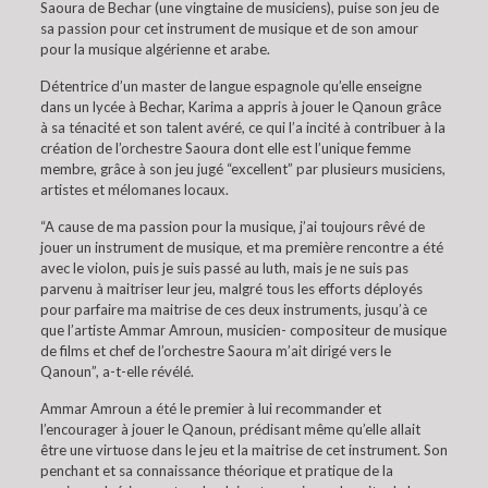
Saoura de Bechar (une vingtaine de musiciens), puise son jeu de
sa passion pour cet instrument de musique et de son amour
pour la musique algérienne et arabe.
Détentrice d’un master de langue espagnole qu’elle enseigne
dans un lycée à Bechar, Karima a appris à jouer le Qanoun grâce
à sa ténacité et son talent avéré, ce qui l’a incité à contribuer à la
création de l’orchestre Saoura dont elle est l’unique femme
membre, grâce à son jeu jugé “excellent” par plusieurs musiciens,
artistes et mélomanes locaux.
“A cause de ma passion pour la musique, j’ai toujours rêvé de
jouer un instrument de musique, et ma première rencontre a été
avec le violon, puis je suis passé au luth, mais je ne suis pas
parvenu à maitriser leur jeu, malgré tous les efforts déployés
pour parfaire ma maitrise de ces deux instruments, jusqu’à ce
que l’artiste Ammar Amroun, musicien- compositeur de musique
de films et chef de l’orchestre Saoura m’ait dirigé vers le
Qanoun”, a-t-elle révélé.
Ammar Amroun a été le premier à lui recommander et
l’encourager à jouer le Qanoun, prédisant même qu’elle allait
être une virtuose dans le jeu et la maitrise de cet instrument. Son
penchant et sa connaissance théorique et pratique de la