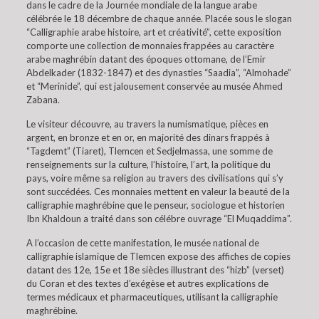
dans le cadre de la Journée mondiale de la langue arabe
célébrée le 18 décembre de chaque année. Placée sous le slogan
“Calligraphie arabe histoire, art et créativité”, cette exposition
comporte une collection de monnaies frappées au caractère
arabe maghrébin datant des époques ottomane, de l’Emir
Abdelkader (1832-1847) et des dynasties “Saadia”, “Almohade”
et “Merinide”, qui est jalousement conservée au musée Ahmed
Zabana.
Le visiteur découvre, au travers la numismatique, pièces en
argent, en bronze et en or, en majorité des dinars frappés à
“Tagdemt” (Tiaret), Tlemcen et Sedjelmassa, une somme de
renseignements sur la culture, l’histoire, l’art, la politique du
pays, voire même sa religion au travers des civilisations qui s’y
sont succédées. Ces monnaies mettent en valeur la beauté de la
calligraphie maghrébine que le penseur, sociologue et historien
Ibn Khaldoun a traité dans son célébre ouvrage “El Muqaddima”.
A l’occasion de cette manifestation, le musée national de
calligraphie islamique de Tlemcen expose des affiches de copies
datant des 12e, 15e et 18e siècles illustrant des “hizb” (verset)
du Coran et des textes d’exégèse et autres explications de
termes médicaux et pharmaceutiques, utilisant la calligraphie
maghrébine.