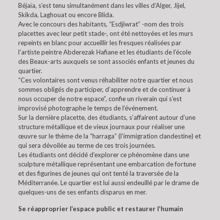
Béjaïa, s’est tenu simultanément dans les villes d’Alger, Jijel,
Skikda, Laghouat ou encore Blida.
Avec le concours des habitants, “Esdjiwrat” -nom des trois
placettes avec leur petit stade-, ont été nettoyées et les murs
repeints en blanc pour accueillir les fresques réalisées par
l’artiste peintre Abderezak Hafiane et les étudiants de l’école
des Beaux-arts auxquels se sont associés enfants et jeunes du
quartier.
“Ces volontaires sont venus réhabiliter notre quartier et nous
sommes obligés de participer, d’apprendre et de continuer à
nous occuper de notre espace”, confie un riverain qui s’est
improvisé photographe le temps de l’événement.
Sur la dernière placette, des étudiants, s’affairent autour d’une
structure métallique et de vieux journaux pour réaliser une
œuvre sur le thème de la “harraga” (l’immigration clandestine) et
qui sera dévoilée au terme de ces trois journées.
Les étudiants ont décidé d’explorer ce phénomène dans une
sculpture métallique représentant une embarcation de fortune
et des figurines de jeunes qui ont tenté la traversée de la
Méditerranée. Le quartier est lui aussi endeuillé par le drame de
quelques-uns de ses enfants disparus en mer.
Se réapproprier l’espace public et restaurer l’humain