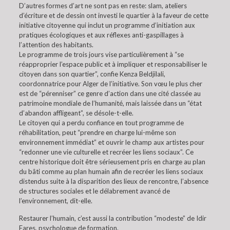
D’autres formes d’art ne sont pas en reste: slam, ateliers
d’écriture et de dessin ont investi le quartier à la faveur de cette
initiative citoyenne qui inclut un programme d’initiation aux
pratiques écologiques et aux réflexes anti-gaspillages à
l’attention des habitants.
Le programme de trois jours vise particulièrement à “se
réapproprier l’espace public et à impliquer et responsabiliser le
citoyen dans son quartier”, confie Kenza Beldjilali,
coordonnatrice pour Alger de l’initiative. Son vœu le plus cher
est de “pérenniser” ce genre d’action dans une cité classée au
patrimoine mondiale de l’humanité, mais laissée dans un “état
d’abandon affligeant”, se désole-t-elle.
Le citoyen qui a perdu confiance en tout programme de
réhabilitation, peut “prendre en charge lui-même son
environnement immédiat” et ouvrir le champ aux artistes pour
“redonner une vie culturelle et recréer les liens sociaux”. Ce
centre historique doit être sérieusement pris en charge au plan
du bâti comme au plan humain afin de recréer les liens sociaux
distendus suite à la disparition des lieux de rencontre, l’absence
de structures sociales et le délabrement avancé de
l’environnement, dit-elle.
Restaurer l’humain, c’est aussi la contribution “modeste” de Idir
Fares, psychologue de formation.