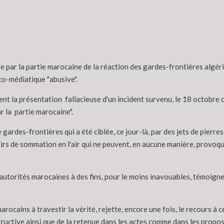
ite par la partie marocaine de la réaction des gardes-frontières algé
co-médiatique "abusive".
nt la présentation fallacieuse d'un incident survenu, le 18 octobre 
r la partie marocaine".
de gardes-frontières qui a été ciblée, ce jour-là, par des jets de pier
irs de sommation en l'air qui ne peuvent, en aucune manière, provoq
s autorités marocaines à des fins, pour le moins inavouables, témoigne
 marocains à travestir la vérité, rejette, encore une fois, le recours
tructive ainsi que de la retenue dans les actes comme dans les propo