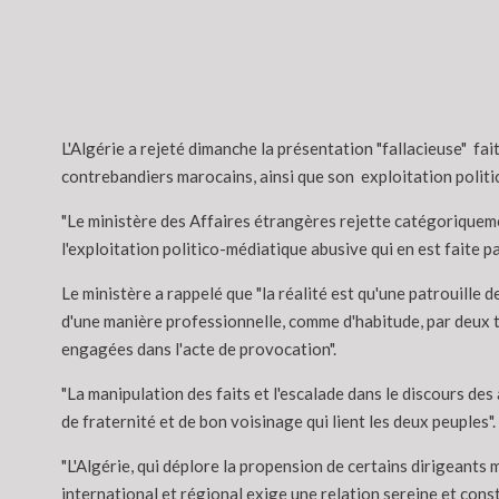
L'Algérie a rejeté dimanche la présentation "fallacieuse" fa
contrebandiers marocains, ainsi que son exploitation politi
"Le ministère des Affaires étrangères rejette catégoriqueme
l'exploitation politico-médiatique abusive qui en est faite pa
Le ministère a rappelé que "la réalité est qu'une patrouille 
d'une manière professionnelle, comme d'habitude, par deux t
engagées dans l'acte de provocation".
"La manipulation des faits et l'escalade dans le discours de
de fraternité et de bon voisinage qui lient les deux peuples".
"L'Algérie, qui déplore la propension de certains dirigeants
international et régional exige une relation sereine et cons