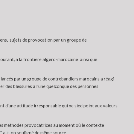
riens, sujets de provocation par un groupe de
courant, à la frontière algéro-marocaine ainsi que
res lancés par un groupe de contrebandiers marocains a réagi
uer des blessures à l'une quelconque des personnes
nt d'une attitude irresponsable qui ne sied point aux valeurs
 à ces méthodes provocatrices au moment où le contexte
s", a-t-on souligné de même source.