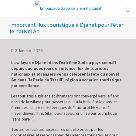
Important flux touristique à Djanet pour fêter
le nouvel An
3 Janeiro, 2023
La wilaya de Djanet dans l’extrême Sud du pays connaît
depuis quelques jours un intense flux de touristes
nationaux et étrangers venus célébrer la fête du nouvel
An dans “la Perle du Tassili”, région à vocation touristique
par excellence.
Les touristes algériens et étrangers ont convergé vers le flanc
nord de la wilaya pour passer la nuit à la belle étoile dans les
étendues sahariennes féeriques de “Tadraret El-Hamra”,
Inssendieyen, Ihrir, Sifar, pour savourer un séjour touristique
“sans pareil”.
Toutes les facilités nécessaires ont été prises par les
propriétaires et responsables des agences touristiques pour