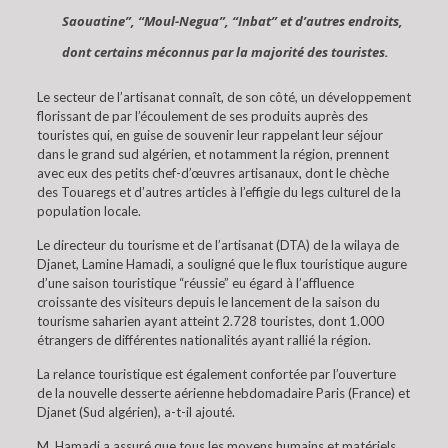
Saouatine”, “Moul-Negua”, “Inbat” et d’autres endroits,
dont certains méconnus par la majorité des touristes.
Le secteur de l’artisanat connaît, de son côté, un développement
florissant de par l’écoulement de ses produits auprès des
touristes qui, en guise de souvenir leur rappelant leur séjour
dans le grand sud algérien, et notamment la région, prennent
avec eux des petits chef-d’œuvres artisanaux, dont le chèche
des Touaregs et d’autres articles à l’effigie du legs culturel de la
population locale.
Le directeur du tourisme et de l’artisanat (DTA) de la wilaya de
Djanet, Lamine Hamadi, a souligné que le flux touristique augure
d’une saison touristique “réussie” eu égard à l’affluence
croissante des visiteurs depuis le lancement de la saison du
tourisme saharien ayant atteint 2.728 touristes, dont 1.000
étrangers de différentes nationalités ayant rallié la région.
La relance touristique est également confortée par l’ouverture
de la nouvelle desserte aérienne hebdomadaire Paris (France) et
Djanet (Sud algérien), a-t-il ajouté.
M. Hamadi a assuré que tous les moyens humains et matériels