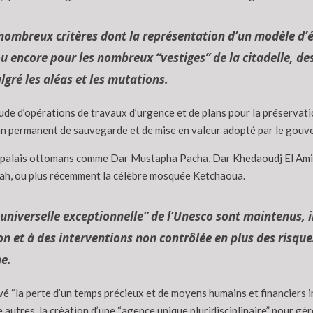
 nombreux critères dont la représentation d’un modèle d’
encore pour les nombreux “vestiges” de la citadelle, de
gré les aléas et les mutations.
de d’opérations de travaux d’urgence et de plans pour la préservation
an permanent de sauvegarde et de mise en valeur adopté par le gou
 palais ottomans comme Dar Mustapha Pacha, Dar Khedaoudj El Amia
sbah, ou plus récemment la célèbre mosquée Ketchaoua.
universelle exceptionnelle” de l’Unesco sont maintenus, i
ion et à des interventions non contrôlée en plus des risqu
e.
evé “la perte d’un temps précieux et de moyens humains et financiers
autres, la création d’une “agence unique pluridisciplinaire” pour gér