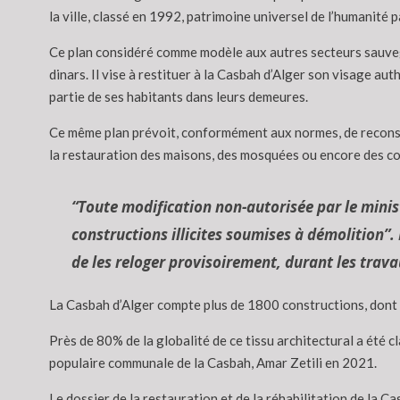
la ville, classé en 1992, patrimoine universel de l’humanité 
Ce plan considéré comme modèle aux autres secteurs sauvegar
dinars. Il vise à restituer à la Casbah d’Alger son visage aut
partie de ses habitants dans leurs demeures.
Ce même plan prévoit, conformément aux normes, de reconstrui
la restauration des maisons, des mosquées ou encore des co
“Toute modification non-autorisée par le ministè
constructions illicites soumises à démolition”.
de les reloger provisoirement, durant les trava
La Casbah d’Alger compte plus de 1800 constructions, dont ce
Près de 80% de la globalité de ce tissu architectural a été 
populaire communale de la Casbah, Amar Zetili en 2021.
Le dossier de la restauration et de la réhabilitation de la Ca