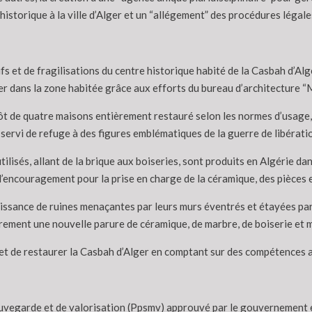
 historique à la ville d’Alger et un “allégement” des procédures légale
s et de fragilisations du centre historique habité de la Casbah d’Al
er dans la zone habitée grâce aux efforts du bureau d’architecture “M
lôt de quatre maisons entièrement restauré selon les normes d’usage,
 servi de refuge à des figures emblématiques de la guerre de libérati
tilisés, allant de la brique aux boiseries, sont produits en Algérie da
d’encouragement pour la prise en charge de la céramique, des pièces 
naissance de ruines menaçantes par leurs murs éventrés et étayées par
rement une nouvelle parure de céramique, de marbre, de boiserie et 
 et de restaurer la Casbah d’Alger en comptant sur des compétences 
auvegarde et de valorisation (Ppsmv) approuvé par le gouvernement e