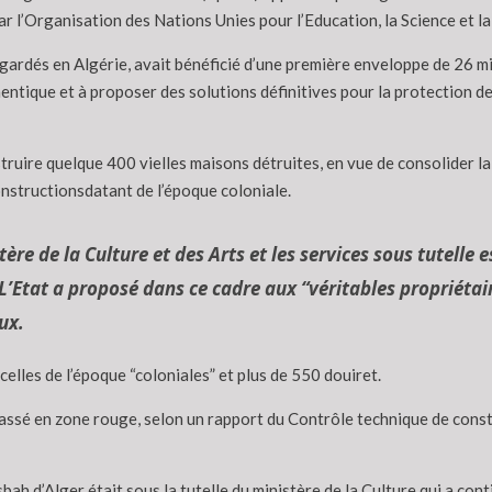
par l’Organisation des Nations Unies pour l’Education, la Science et l
dés en Algérie, avait bénéficié d’une première enveloppe de 26 milli
hentique et à proposer des solutions définitives pour la protection de
re quelque 400 vielles maisons détruites, en vue de consolider la to
nstructionsdatant de l’époque coloniale.
re de la Culture et des Arts et les services sous tutelle e
 L’Etat a proposé dans ce cadre aux “véritables propriéta
ux.
lles de l’époque “coloniales” et plus de 550 douiret.
classé en zone rouge, selon un rapport du Contrôle technique de const
sbah d’Alger était sous la tutelle du ministère de la Culture qui a cont