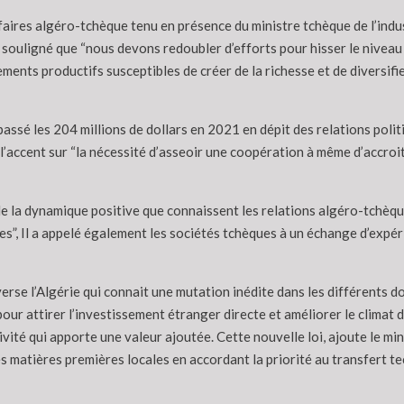
faires algéro-tchèque tenu en présence du ministre tchèque de l’indu
a souligné que “nous devons redoubler d’efforts pour hisser le nive
ments productifs susceptibles de créer de la richesse et de diversif
sé les 204 millions de dollars en 2021 en dépit des relations politi
s l’accent sur “la nécessité d’asseoir une coopération à même d’accr
ait de la dynamique positive que connaissent les relations algéro-tchè
lles”, Il a appelé également les sociétés tchèques à un échange d’ex
erse l’Algérie qui connait une mutation inédite dans les différents d
ur attirer l’investissement étranger directe et améliorer le climat de
vité qui apporte une valeur ajoutée. Cette nouvelle loi, ajoute le mi
les matières premières locales en accordant la priorité au transfert te