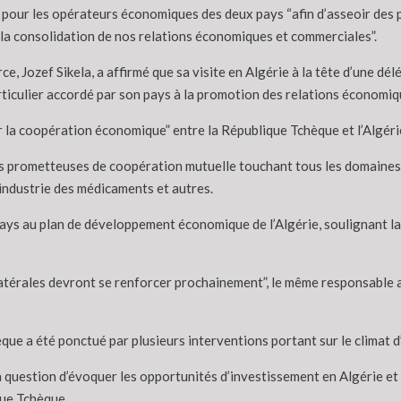
 pour les opérateurs économiques des deux pays “afin d’asseoir des
 la consolidation de nos relations économiques et commerciales”.
rce, Jozef Sikela, a affirmé que sa visite en Algérie à la tête d’une
ticulier accordé par son pays à la promotion des relations économiqu
r la coopération économique” entre la République Tchèque et l’Algérie,
és prometteuses de coopération mutuelle touchant tous les domaines, n
l’industrie des médicaments et autres.
 pays au plan de développement économique de l’Algérie, soulignant la
atérales devront se renforcer prochainement”, le même responsable a 
ue a été ponctué par plusieurs interventions portant sur le climat d’
a question d’évoquer les opportunités d’investissement en Algérie et
que Tchèque.