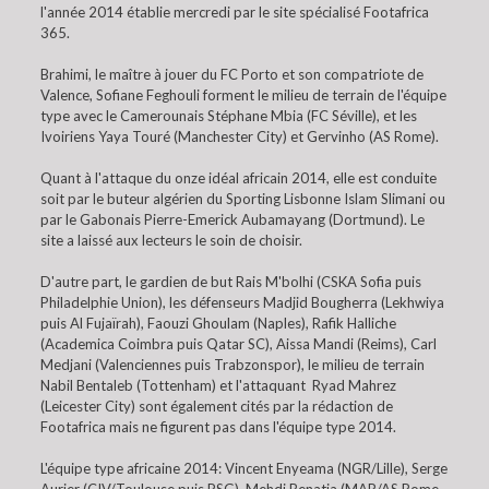
l'année 2014 établie mercredi par le site spécialisé Footafrica
365.
Brahimi, le maître à jouer du FC Porto et son compatriote de
Valence, Sofiane Feghouli forment le milieu de terrain de l'équipe
type avec le Camerounais Stéphane Mbia (FC Séville), et les
Ivoiriens Yaya Touré (Manchester City) et Gervinho (AS Rome).
Quant à l'attaque du onze idéal africain 2014, elle est conduite
soit par le buteur algérien du Sporting Lisbonne Islam Slimani ou
par le Gabonais Pierre-Emerick Aubamayang (Dortmund). Le
site a laissé aux lecteurs le soin de choisir.
D'autre part, le gardien de but Rais M'bolhi (CSKA Sofia puis
Philadelphie Union), les défenseurs Madjid Bougherra (Lekhwiya
puis Al Fujaïrah), Faouzi Ghoulam (Naples), Rafik Halliche
(Academica Coimbra puis Qatar SC), Aissa Mandi (Reims), Carl
Medjani (Valenciennes puis Trabzonspor), le milieu de terrain
Nabil Bentaleb (Tottenham) et l'attaquant Ryad Mahrez
(Leicester City) sont également cités par la rédaction de
Footafrica mais ne figurent pas dans l'équipe type 2014.
L'équipe type africaine 2014: Vincent Enyeama (NGR/Lille), Serge