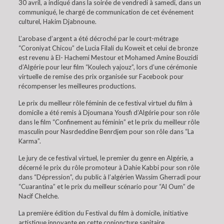
30 avril, a indiqué dans la soirée de vendredi à samedi, dans un
communiqué, le chargé de communication de cet événement
culturel, Hakim Djabnoune.
L’arobase d’argent a été décroché par le court-métrage
“Coroniyat Chicou” de Lucia Filali du Koweït et celui de bronze
est revenu à El- Hachemi Mestour et Mohamed Amine Bouzidi
d’Algérie pour leur film “Koulech yajouz”, lors d’une cérémonie
virtuelle de remise des prix organisée sur Facebook pour
récompenser les meilleures productions.
Le prix du meilleur rôle féminin de ce festival virtuel du film à
domicile a été remis à Djoumana Yousfi d’Algérie pour son rôle
dans le film “Confinement au féminin” et le prix du meilleur rôle
masculin pour Nasrdeddine Benrdjem pour son rôle dans “La
Karma”.
Le jury de ce festival virtuel, le premier du genre en Algérie, a
décerné le prix du rôle promoteur à Dahie Kabbi pour son rôle
dans “Dépression”, du public à l’algérien Wassim Gherradi pour
“Cuarantina” et le prix du meilleur scénario pour “Al Oum” de
Nacif Chelche.
La première édition du Festival du film à domicile, initiative
artistique innovante en cette conjoncture sanitaire