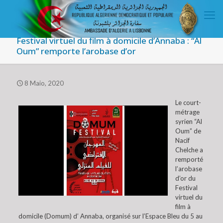
Festival virtuel du film à domicile d’Annaba : “Al
Oum” remporte l’arobase d’or
8 Maio, 2020
Le court-
métrage
syrien “Al
Oum” de
Nacif
Chelche a
remporté
l’arobase
d’or du
Festival
virtuel du
film à
domicile (Domum) d’ Annaba, organisé sur l’Espace Bleu du 5 au