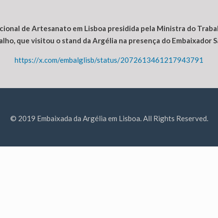
acional de Artesanato em
Lisboa
presidida pela Ministra do Traba
lho, que visitou o stand
da
Argélia
na presença do Embaixador
S
https://x.com/embalglisb/status/2072613461217943791
© 2019 Embaixada da Argélia em Lisboa. All Rights Reserved.