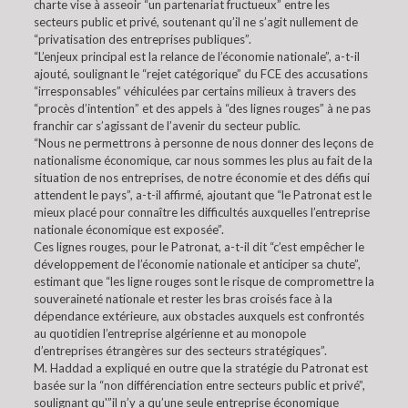
charte vise à asseoir “un partenariat fructueux” entre les
secteurs public et privé, soutenant qu’il ne s’agit nullement de
“privatisation des entreprises publiques”.
“L’enjeux principal est la relance de l’économie nationale”, a-t-il
ajouté, soulignant le “rejet catégorique” du FCE des accusations
“irresponsables” véhiculées par certains milieux à travers des
“procès d’intention” et des appels à “des lignes rouges” à ne pas
franchir car s’agissant de l’avenir du secteur public.
“Nous ne permettrons à personne de nous donner des leçons de
nationalisme économique, car nous sommes les plus au fait de la
situation de nos entreprises, de notre économie et des défis qui
attendent le pays”, a-t-il affirmé, ajoutant que “le Patronat est le
mieux placé pour connaître les difficultés auxquelles l’entreprise
nationale économique est exposée”.
Ces lignes rouges, pour le Patronat, a-t-il dit “c’est empêcher le
développement de l’économie nationale et anticiper sa chute”,
estimant que “les ligne rouges sont le risque de compromettre la
souveraineté nationale et rester les bras croisés face à la
dépendance extérieure, aux obstacles auxquels est confrontés
au quotidien l’entreprise algérienne et au monopole
d’entreprises étrangères sur des secteurs stratégiques”.
M. Haddad a expliqué en outre que la stratégie du Patronat est
basée sur la “non différenciation entre secteurs public et privé”,
soulignant qu'”il n’y a qu’une seule entreprise économique