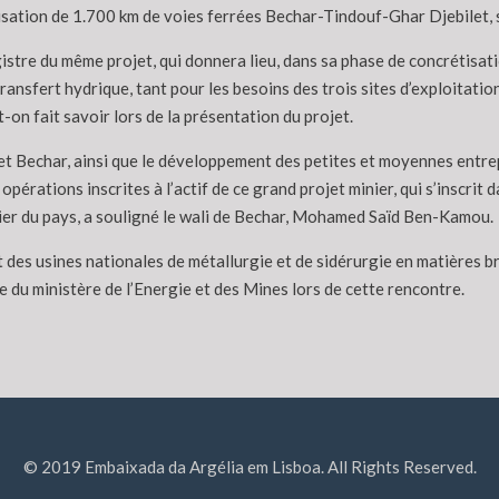
éalisation de 1.700 km de voies ferrées Bechar-Tindouf-Ghar Djebilet,
gistre du même projet, qui donnera lieu, dans sa phase de concrétisati
ansfert hydrique, tant pour les besoins des trois sites d’exploitati
t-on fait savoir lors de la présentation du projet.
 Bechar, ainsi que le développement des petites et moyennes entrepri
s opérations inscrites à l’actif de ce grand projet minier, qui s’inscr
inier du pays, a souligné le wali de Bechar, Mohamed Saïd Ben-Kamou.
t des usines nationales de métallurgie et de sidérurgie en matières 
e du ministère de l’Energie et des Mines lors de cette rencontre.
© 2019 Embaixada da Argélia em Lisboa. All Rights Reserved.