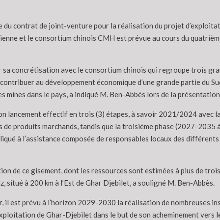
 du contrat de joint-venture pour la réalisation du projet d’exploita
rienne et le consortium chinois CMH est prévue au cours du quatrième
ur sa concrétisation avec le consortium chinois qui regroupe trois 
contribuer au développement économique d’une grande partie du Sud-
 mines dans le pays, a indiqué M. Ben-Abbès lors de la présentation 
son lancement effectif en trois (3) étapes, à savoir 2021/2024 avec la
es de produits marchands, tandis que la troisième phase (2027-2035 à
pliqué à l’assistance composée de responsables locaux des différents 
ion de ce gisement, dont les ressources sont estimées à plus de trois 
z, situé à 200 km à l’Est de Ghar Djebilet, a souligné M. Ben-Abbès.
er, il est prévu à l’horizon 2029-2030 la réalisation de nombreuses in
exploitation de Ghar-Djebilet dans le but de son acheminement vers l