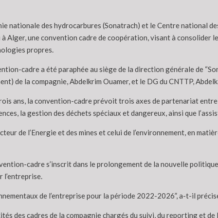
e nationale des hydrocarbures (Sonatrach) et le Centre national d
i à Alger, une convention cadre de coopération, visant à consolider
nologies propres.
ntion-cadre a été paraphée au siège de la direction générale de “Sona
nt) de la compagnie, Abdelkrim Ouamer, et le DG du CNTTP, Abdelkad
rois ans, la convention-cadre prévoit trois axes de partenariat entre 
nces, la gestion des déchets spéciaux et dangereux, ainsi que l’ass
ecteur de l’Energie et des mines et celui de l’environnement, en mati
vention-cadre s’inscrit dans le prolongement de la nouvelle politiq
 l’entreprise.
onnementaux de l’entreprise pour la période 2022-2026”, a-t-il précis
cités des cadres de la compagnie chargés du suivi, du reporting et d