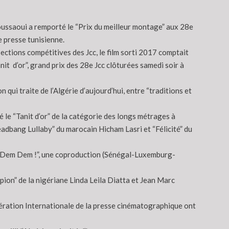
oussaoui a remporté le “Prix du meilleur montage” aux 28e
 presse tunisienne.
ections compétitives des Jcc, le film sorti 2017 comptait
nit d’or”, grand prix des 28e Jcc clôturées samedi soir à
 qui traite de l’Algérie d’aujourd’hui, entre “traditions et
 le “Tanit d’or” de la catégorie des longs métrages à
eadbang Lullaby” du marocain Hicham Lasri et “Félicité” du
ue “Dem Dem !”, une coproduction (Sénégal-Luxemburg-
ion” de la nigériane Linda Leila Diatta et Jean Marc
édération Internationale de la presse cinématographique ont