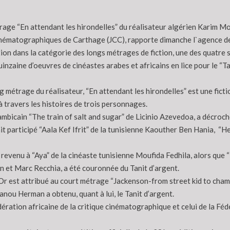
rage “En attendant les hirondelles” du réalisateur algérien Karim M
nématographiques de Carthage (JCC), rapporte dimanche l`agence de
on dans la catégorie des longs métrages de fiction, une des quatre s
inzaine d’oeuvres de cinéastes arabes et africains en lice pour le “Ta
 métrage du réalisateur, “En attendant les hirondelles” est une fiction
 travers les histoires de trois personnages.
mbicain “The train of salt and sugar” de Licinio Azevedoa, a décroché
it participé “Aala Kef Ifrit” de la tunisienne Kaouther Ben Hania, “H
st revenu à “Aya” de la cinéaste tunisienne Moufida Fedhila, alors q
 et Marc Recchia, a été couronnée du Tanit d’argent.
’Or est attribué au court métrage “Jackenson-from street kid to champ
nou Herman a obtenu, quant à lui, le Tanit d’argent.
dération africaine de la critique cinématographique et celui de la F