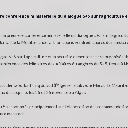
ère conférence ministérielle du dialogue 5+5 sur l’agriculture e
 la première conférence ministérielle du dialogue 5+5 sur l’agricultu
dental de la Méditerranée, a-t-on appris vendredi auprès du ministèr
ogue 5+5 sur l’agriculture et la sécurité alimentaire sera organisée 
onférence des Ministres des Affaires étrangères du 5+5, tenue à Nou
identale, dont cinq du sud (l’Algérie, la Libye, le Maroc, la Mauritanie
eau des experts les 25 et 26 novembre à Alger.
 5+5 seront axés principalement sur l’élaboration des recommandatio
ure mercredi.
es de l’agriculture des pays concernés débattront aussi "des compos