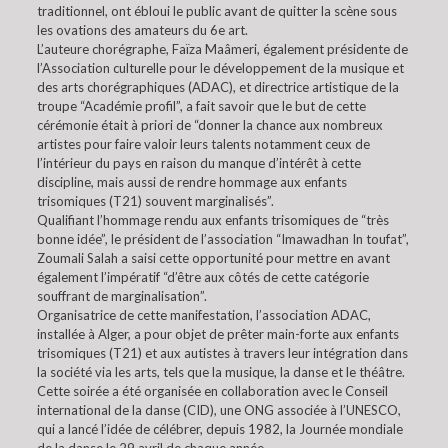
traditionnel, ont ébloui le public avant de quitter la scène sous
les ovations des amateurs du 6e art.
L’auteure chorégraphe, Faïza Maâmeri, également présidente de
l’Association culturelle pour le développement de la musique et
des arts chorégraphiques (ADAC), et directrice artistique de la
troupe “Académie profil”, a fait savoir que le but de cette
cérémonie était à priori de “donner la chance aux nombreux
artistes pour faire valoir leurs talents notamment ceux de
l’intérieur du pays en raison du manque d’intérêt à cette
discipline, mais aussi de rendre hommage aux enfants
trisomiques (T21) souvent marginalisés”.
Qualifiant l’hommage rendu aux enfants trisomiques de “très
bonne idée”, le président de l’association “Imawadhan In toufat”,
Zoumali Salah a saisi cette opportunité pour mettre en avant
également l’impératif “d’être aux côtés de cette catégorie
souffrant de marginalisation”.
Organisatrice de cette manifestation, l’association ADAC,
installée à Alger, a pour objet de prêter main-forte aux enfants
trisomiques (T21) et aux autistes à travers leur intégration dans
la société via les arts, tels que la musique, la danse et le théâtre.
Cette soirée a été organisée en collaboration avec le Conseil
international de la danse (CID), une ONG associée à l’UNESCO,
qui a lancé l’idée de célébrer, depuis 1982, la Journée mondiale