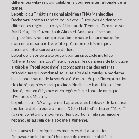
différentes wilayas pour célébrer la Journée internationale de la
danse.
Le public du Théâtre national algérien (TNA) Mahieddine
Bachatarzi était au rendez-vous avec 15 troupes de danse de
différentes régions du pays, à l’instar de Tlemcen, Tamanrasset,
Ain Defla, Tizi Ouzou, Souk Ahras et Annaba qui se sont
surpassées livrant une prestation de haute facture marquée
notamment par une belle interprétation de trisomiques
auxquels cette soirée a été dédiée.
Le bal de la soirée a été ouvert par un spectacle intitulée
“différents comme tous” interprété par les danseurs de la troupe
algéroise “Profil académie” accompagnés par des enfants
trisomiques qui ont dansé sous les airs de la musique moderne.
La seconde partie de la soirée a été marquée par l’interprétation
de chorégraphies classiques individuelles de trois filles qui ont
dansé, tout en élégance et en légèreté, sur fond de musique
d’Amadeus Mozart.
Le public du TNA a également apprécié les tableaux de la danse
moderne de la troupe bonoise “Ouled Lebled” intitulée “Mazal”
(pas encore) qui ont porté sur les traditions néfastes encore
répandues au sein de la société algérienne.
Les danses folkloriques des membres de l’association
“Imawadhan In Toufat” (Jeunesse de demain), habillés en