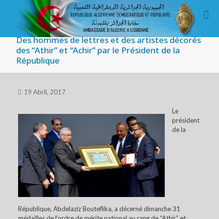
Des hommes de lettres et des artistes décorés
des “Athir” et “Achir” par le Président de la
République
19 Abril, 2017
Le
président
de la
République, Abdelaziz Bouteflika, a décerné dimanche 31
médailles de l’ordre de mérite national au rang de “Athir” et