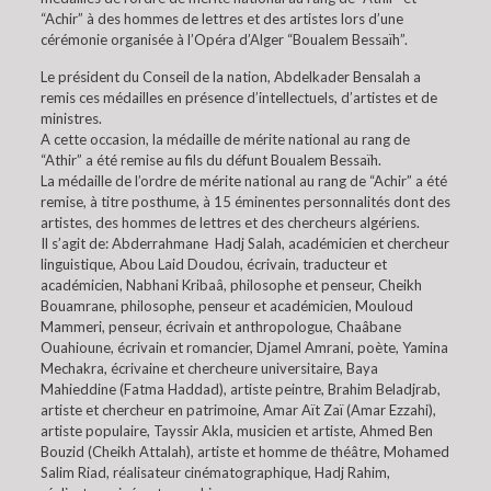
“Achir” à des hommes de lettres et des artistes lors d’une
cérémonie organisée à l’Opéra d’Alger “Boualem Bessaïh”.
Le président du Conseil de la nation, Abdelkader Bensalah a
remis ces médailles en présence d’intellectuels, d’artistes et de
ministres.
A cette occasion, la médaille de mérite national au rang de
“Athir” a été remise au fils du défunt Boualem Bessaïh.
La médaille de l’ordre de mérite national au rang de “Achir” a été
remise, à titre posthume, à 15 éminentes personnalités dont des
artistes, des hommes de lettres et des chercheurs algériens.
Il s’agit de: Abderrahmane Hadj Salah, académicien et chercheur
linguistique, Abou Laid Doudou, écrivain, traducteur et
académicien, Nabhani Kribaâ, philosophe et penseur, Cheikh
Bouamrane, philosophe, penseur et académicien, Mouloud
Mammeri, penseur, écrivain et anthropologue, Chaâbane
Ouahioune, écrivain et romancier, Djamel Amrani, poète, Yamina
Mechakra, écrivaine et chercheure universitaire, Baya
Mahieddine (Fatma Haddad), artiste peintre, Brahim Beladjrab,
artiste et chercheur en patrimoine, Amar Aït Zaï (Amar Ezzahi),
artiste populaire, Tayssir Akla, musicien et artiste, Ahmed Ben
Bouzid (Cheikh Attalah), artiste et homme de théâtre, Mohamed
Salim Riad, réalisateur cinématographique, Hadj Rahim,