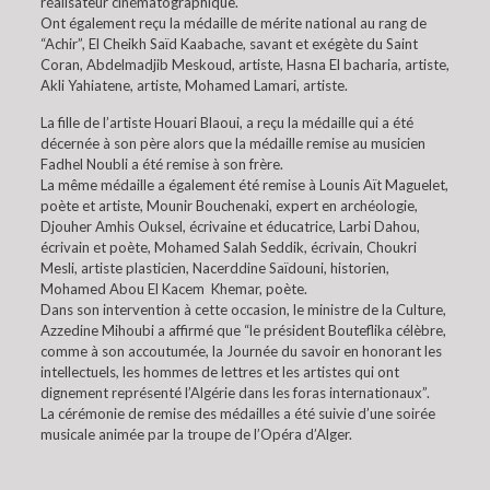
réalisateur cinématographique.
Ont également reçu la médaille de mérite national au rang de
“Achir”, El Cheikh Saïd Kaabache, savant et exégète du Saint
Coran, Abdelmadjib Meskoud, artiste, Hasna El bacharia, artiste,
Akli Yahiatene, artiste, Mohamed Lamari, artiste.
La fille de l’artiste Houari Blaoui, a reçu la médaille qui a été
décernée à son père alors que la médaille remise au musicien
Fadhel Noubli a été remise à son frère.
La même médaille a également été remise à Lounis Aït Maguelet,
poète et artiste, Mounir Bouchenaki, expert en archéologie,
Djouher Amhis Ouksel, écrivaine et éducatrice, Larbi Dahou,
écrivain et poète, Mohamed Salah Seddik, écrivain, Choukri
Mesli, artiste plasticien, Nacerddine Saïdouni, historien,
Mohamed Abou El Kacem Khemar, poète.
Dans son intervention à cette occasion, le ministre de la Culture,
Azzedine Mihoubi a affirmé que “le président Bouteflika célèbre,
comme à son accoutumée, la Journée du savoir en honorant les
intellectuels, les hommes de lettres et les artistes qui ont
dignement représenté l’Algérie dans les foras internationaux”.
La cérémonie de remise des médailles a été suivie d’une soirée
musicale animée par la troupe de l’Opéra d’Alger.