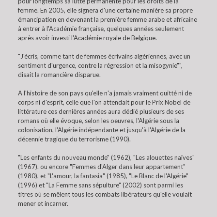
pour longtemps sa lutte permanente pour les droits de la
femme. En 2005, elle signera d'une certaine manière sa propre
émancipation en devenant la première femme arabe et africaine
à entrer à l'Académie française, quelques années seulement
après avoir investi l'Académie royale de Belgique.
"J'écris, comme tant de femmes écrivains algériennes, avec un
sentiment d'urgence, contre la régression et la misogynie"",
disait la romancière disparue.
A l'histoire de son pays qu'elle n'a jamais vraiment quitté ni de
corps ni d'esprit, celle que l'on attendait pour le Prix Nobel de
littérature ces dernières années aura dédié plusieurs de ses
romans où elle évoque, selon les oeuvres, l'Algérie sous la
colonisation, l'Algérie indépendante et jusqu'à l'Algérie de la
décennie tragique du terrorisme (1990).
"Les enfants du nouveau monde" (1962), "Les alouettes naïves"
(1967). ou encore "Femmes d'Alger dans leur appartement"
(1980), et "L'amour, la fantasia" (1985), "Le Blanc de l'Algérie"
(1996) et "La Femme sans sépulture" (2002) sont parmi les
titres où se mêlent tous les combats libérateurs qu'elle voulait
mener et incarner.