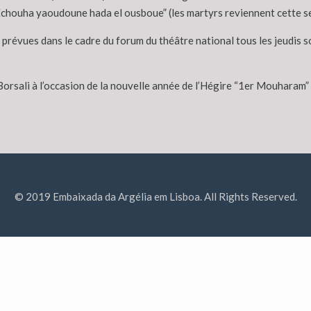
Echouha yaoudoune hada el ousboue” (les martyrs reviennent cette s
prévues dans le cadre du forum du théâtre national tous les jeudis soi
Borsali à l’occasion de la nouvelle année de l’Hégire “1er Mouharam” 
© 2019 Embaixada da Argélia em Lisboa. All Rights Reserved.