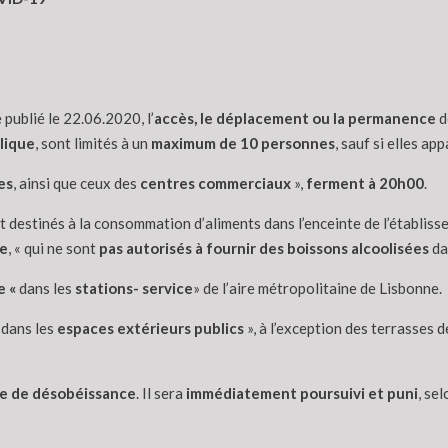
publié le 22.06.2020, l’
accès, le déplacement ou la permanence
d
lique
, sont limités à un
maximum de 10 personnes
, sauf si elles ap
es
, ainsi que ceux des
centres commerciaux
»,
ferment à 20h00
.
 destinés à la consommation d’aliments dans l’enceinte de l’établisse
le
, « qui ne sont
pas autorisés à fournir des boissons alcoolisées
dan
e «
dans les
stations- service
» de l’aire métropolitaine de Lisbonne.
 dans les
espaces extérieurs publics
», à l’exception des terrasses 
e de désobéissance
. Il sera
immédiatement poursuivi et puni
, se