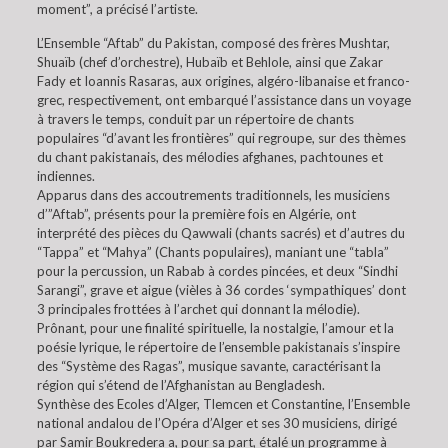
moment”, a précisé l’artiste.
L’Ensemble “Aftab” du Pakistan, composé des frères Mushtar,
Shuaïb (chef d’orchestre), Hubaïb et Behlole, ainsi que Zakar
Fady et Ioannis Rasaras, aux origines, algéro-libanaise et franco-
grec, respectivement, ont embarqué l’assistance dans un voyage
à travers le temps, conduit par un répertoire de chants
populaires “d’avant les frontières” qui regroupe, sur des thèmes
du chant pakistanais, des mélodies afghanes, pachtounes et
indiennes.
Apparus dans des accoutrements traditionnels, les musiciens
d’”Aftab”, présents pour la première fois en Algérie, ont
interprété des pièces du Qawwali (chants sacrés) et d’autres du
“Tappa” et “Mahya” (Chants populaires), maniant une “tabla”
pour la percussion, un Rabab à cordes pincées, et deux “Sindhi
Sarangi”, grave et aigue (vièles à 36 cordes ‘sympathiques’ dont
3 principales frottées à l’archet qui donnant la mélodie).
Prônant, pour une finalité spirituelle, la nostalgie, l’amour et la
poésie lyrique, le répertoire de l’ensemble pakistanais s’inspire
des “Système des Ragas”, musique savante, caractérisant la
région qui s’étend de l’Afghanistan au Bengladesh.
Synthèse des Ecoles d’Alger, Tlemcen et Constantine, l’Ensemble
national andalou de l’Opéra d’Alger et ses 30 musiciens, dirigé
par Samir Boukredera a, pour sa part, étalé un programme à