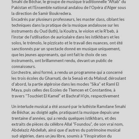
Smahi de Béchar, le groupe de musique traditionnelle “Aftab” du
Pakistan et l’Ensemble national andalou de l’Opéra d’Alger sous
la direction de Samir Boukredera.
Encadrés par plusieurs professeurs, les master class, ciblant les
techniques dans la pratique de la musique andalouse sur les
instruments du Oud (luth), la Kouitra, le violon et le R’beb, à
l’instar de l’utilisation de auriculaire dans les istikhbars et les
solos, le trémolo, le pizzicato et le travail des nuances, ont été
sanctionnés par un spectacle donné en musique uniquement,
que les jeunes apprenants, qui ont fait le choix de ses
instruments, ont brillamment rendu, devant un public de
connaisseurs.
L’orchestre, ainsi formé, a rendu un programme qui a concerné
les trois écoles du Gharnati, de la Senaâ et du Malouf, déroulant
d’abord, la partie algéroise dans les modes “Sika” et Raml El
Maya, puis celles des Ecoles de Tlemcen et Constantine, à
travers “Touchiet El Kamel” et Bachraf H’çin, respectivement
Un interlude musical a été assuré par le luthiste Ramdane Smahi
de Béchar, au doigté agile, pratiquant la musique depuis une
trentaine d’années, qui a rendu quelques istikhbars, et des
extraits de pièces du célèbre Allal “Foundou”, de son vrai nom,
Abdelaziz Abdellah, ainsi que d’autres du patrimoine musical
sud-algérien, dans un jeu libre, soumis à “l’inspiration du