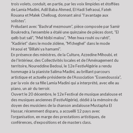
trois volets, conduit, en partie, par les voix limpides et étoffées
de Lamia Madini, Adil Baba Ahmed, El Hadi Sefraoui, Fateh
Rouana et Malek Chelloug, donnant ainsi “l’avantage aux
solistes”.
Préludant avec “Bachraf mezmoum”, pièce composée par Samir
Boukredra, l’ensemble a étalé une quinzaine de pièces dont, “El
qelb bat sali”, “Mel hbibi malou”, “Men hwa rouhi ou rahti”,
“Kadiriet” dans le mode zidène, “M’cheghel” dans le mode
Hraoui et “Billahi ya hamami”.
En présence des ministres, de la Culture, Azzedine Mihoubi, et
de l’Intérieur, des Collectivités locales et de l’Aménagement du
territoire, Noureddine Bedoui, le 12e FestivAlgérie a rendu
hommage à la pianiste Salima Madini, au brillant parcours
artistique et actuelle présidente de l’Association “Essendoussia”,
par la voix de sa fille Lamia Madini qui a interprété, avec elle au
piano, un air du terroir.
Ouvert le 20 décembre, le 12e Festival de musique andalouse et
des musiques anciennes (FestivAlgérie), dédié à la mémoire du
doyen des musiciens de la chanson andalouse Mustapha El
Hassar, récemment disparu, a accueilli 12 pays avec
l’organisation, en marge des prestations artistiques, de
conférences, d’expositions et de masters class.