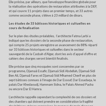
Elle précise, par ailleurs, que l’enveloppe financière globale pour
la réalisation des opérations de restauration attribuées à la DEP,
et qui couvre 11 projets dans un premier temps, et 33 autres
comme seconde phase, s’élève à 23 milliard de dinars.
Les études de 33 bâtisses historiques et cultuelles en
cours de finalisation
Sur le plan des études préalables, l’architecte Fatma Larbi a
indiqué que les dossiers de la seconde phase de restauration,
qui compte 25 projets enregistre un avancement de 88% réparti
sur 33 bâtisses historiques et cultuelles dans le secteur
sauvegardé de la Casbah d’Alger, dont les avis d’appel d’offre et
cahiers des charges seront bientôt finalisés.
Elle précise que cinq mosquées sont concernées par ce
programme, Djamaâ Essafir, Djamaâ Sidi Abdellah, Djamaâ Sidi
Ben Ali, Djamaâ Fares et Djamaâ Sidi Mhamed Cherif en plus de
sept bâtisses connues à l’image de Dar Essouf, Dar Essadaqa, le
palais Dar Khedaoudj, Hammam Sidna, le Palais Ahmed Pacha
ou encore Dar El Hamra.
L’architecte rappelle cependant la complexité de ces dossiers et
des chantiers qui doivent prendre en considération la fragilité