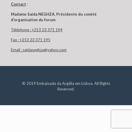
Contact
:
Madame Saida NEGHZA
,
Présidente du comité
d’organisation du forum
Téléphone : +213 23 371 194
Fax : +213 23 371 195
Email : saidaneghza
@
yahoo.com
© 2019 Embaixada da Argélia em Lisboa. All Rights
Reserved.