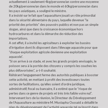
actuellement à seulement 4kg/personne/an contre une moyenne
de 20kg/personne/an dans le monde et 60kg/personne/an dans
les pays asiatiques, a souligné le ministre.
Il a insisté sur le fait que l’aquaculture jouait un rôle primordial
dans la sécurité alimentaire du pays, laquelle devenue “la
priorité des priorités” des pouvoirs publics et non pas un simple
slogan, ainsi que dans la croissance économique hors
hydrocarbures et dans la démarche de réduction des
importations.
A cet effet, il a invité les agriculteurs à exploiter les bassins
d’irrigation dont ils disposent dans l’élevage aquacole pour que
“chaque exploitation agricole devienne une exploitation
aquacole”.
“Si on arrive à ce stade, et avec les grands projets envisagés, le
poisson sera à la portée des citoyens y compris les couches les
plus défavorisées”, a-t-il souhaité.
Réitérant l’engagement ferme des autorités publiques à booster
cette activité, en mettant à profit des investisseurs toutes
sortes de facilitations, qu’elles soient d’ordre juridique,
administratif, fiscal ou bancaire, il a estimé que le “risque de
pertes dans ce genre de projets et très très faible voire nul”.
Intervenant lors de la réunion, le Directeur du Développement
de l’Aquaculture au ministère M. Mustapha Oussaid a détaillé le
plan du développement de l’activité aquacole tel qu’inscrit dans