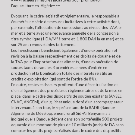
====Plusieurs mesures incitatives pour promouvoir
l’aquaculture en Algérie===
Evoquant le cadre législatif et réglementaire, le responsable a
énuméré une série de mesures incitatives à cette activité dont,
par exemple, l’affectation de concessions au niveau des ZAA en
mer et à terre avec une redevance annuelle de la concession à
titre symbolique (1 DA/M² à terre et 1 800 DA/Ha en mer) et ce
sur 25 ans renouvelables tacitement.
Les investisseurs bénéficient également d’une exonération et
révision à la baisse respectivement des droits de douane et de
la TVA pour l’importation des aliments, d’une exonération de
toutes taxes durant les 3 premières années d’entrée en
production et la bonification totale des intérêts relatifs au
crédits d’exploitation (qui sont de l’ordre de 8%).
En outre, ces investisseurs profitent d’une décentralisation et
d’un allègement des procédures réglementaires et de la mise en
place, dans le cadre des dispositifs de soutien existants (ANSEJ,
CNAC, ANGEM), d’un guichet unique doté d’un accompagnateur.
Intervenant à son tour, le représentant de la BADR (Banque
Algérienne du Développement rural) Sid-Ali Benyamina a
indiqué que la Banque détient dans son portefeuille 500 projets
aquacole d’un montant de plus de 10 milliards (mds) de DA sans
compter les petits projets réalisés dans le cadre des dispositifs