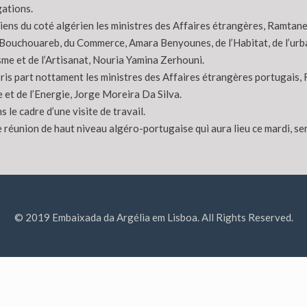
ations.
tiens du coté algérien les ministres des Affaires étrangères, Ramtan
ouchouareb, du Commerce, Amara Benyounes, de l’Habitat, de l’urban
me et de l’Artisanat, Nouria Yamina Zerhouni.
ris part nottament les ministres des Affaires étrangères portugais, 
 et de l’Energie, Jorge Moreira Da Silva.
 le cadre d’une visite de travail.
ème réunion de haut niveau algéro-portugaise qui aura lieu ce mardi, s
© 2019 Embaixada da Argélia em Lisboa. All Rights Reserved.