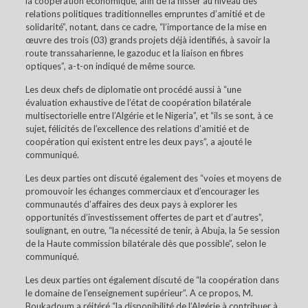
la coopération économique, afin de la hisser au niveau des
relations politiques traditionnelles empruntes d’amitié et de
solidarité”, notant, dans ce cadre, “l’importance de la mise en
œuvre des trois (03) grands projets déjà identifiés, à savoir la
route transsaharienne, le gazoduc et la liaison en fibres
optiques”, a-t-on indiqué de même source.
Les deux chefs de diplomatie ont procédé aussi à “une
évaluation exhaustive de l’état de coopération bilatérale
multisectorielle entre l’Algérie et le Nigeria”, et “ils se sont, à ce
sujet, félicités de l’excellence des relations d’amitié et de
coopération qui existent entre les deux pays”, a ajouté le
communiqué.
Les deux parties ont discuté également des “voies et moyens de
promouvoir les échanges commerciaux et d’encourager les
communautés d’affaires des deux pays à explorer les
opportunités d’investissement offertes de part et d’autres”,
soulignant, en outre, “la nécessité de tenir, à Abuja, la 5e session
de la Haute commission bilatérale dès que possible”, selon le
communiqué.
Les deux parties ont également discuté de “la coopération dans
le domaine de l’enseignement supérieur”. A ce propos, M.
Boukadoum a réitéré “la disponibilité de l’Algérie à contribuer à