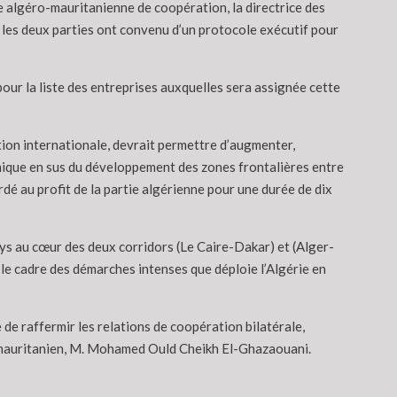
e algéro-mauritanienne de coopération, la directrice des
e les deux parties ont convenu d’un protocole exécutif pour
 pour la liste des entreprises auxquelles sera assignée cette
tion internationale, devrait permettre d’augmenter,
ique en sus du développement des zones frontalières entre
rdé au profit de la partie algérienne pour une durée de dix
ays au cœur des deux corridors (Le Caire-Dakar) et (Alger-
ns le cadre des démarches intenses que déploie l’Algérie en
de raffermir les relations de coopération bilatérale,
ent mauritanien, M. Mohamed Ould Cheikh El-Ghazaouani.