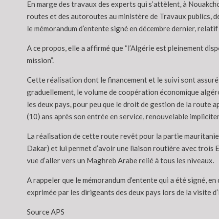
En marge des travaux des experts qui s’attèlent, à Nouakcho
routes et des autoroutes au ministère de Travaux publics, de
le mémorandum d’entente signé en décembre dernier, relatif à
A ce propos, elle a affirmé que “l’Algérie est pleinement dis
mission”.
Cette réalisation dont le financement et le suivi sont assu
graduellement, le volume de coopération économique algéro
les deux pays, pour peu que le droit de gestion de la route a
(10) ans après son entrée en service, renouvelable implicite
La réalisation de cette route revêt pour la partie mauritani
Dakar) et lui permet d’avoir une liaison routière avec trois E
vue d’aller vers un Maghreb Arabe relié à tous les niveaux.
A rappeler que le mémorandum d’entente qui a été signé, en d
exprimée par les dirigeants des deux pays lors de la visite
Source APS