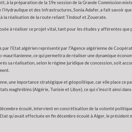
tt, à la préparation de la 19e session de la Grande Commission mixt
 l’Hydraulique et des Infrastructures, Sonia Adafer, a fait savoir qu
 la réalisation de la route reliant Tindouf et Zouerate.
posée à réaliser ce projet vital, tant pour les études y afférentes que
rés par l’Etat algérien représenté par l”Agence algérienne de Coopéra
-mauritanienne, ce qui permettra de réaliser une dynamique économ
près sa réalisation, selon le régime juridique de concession, soit acco
ment.
enne, une importance stratégique et géopolitique, car elle place ce p
tats maghrébins (Algérie, Tunisie et Libye), ce qui s’inscrit ainsi da
écembre écoulé, intervient en concrétisation de la volonté politique 
 d’Etat qu’avait effectuée en fin décembre écoulé à Alger, le présid