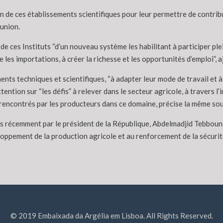
on de ces établissements scientifiques pour leur permettre de contr
éunion.
de ces Instituts “d’un nouveau système les habilitant à participer ple
e les importations, à créer la richesse et les opportunités d’emploi”,
ements techniques et scientifiques, “à adapter leur mode de travail e
ntion sur “les défis” à relever dans le secteur agricole, à travers l’i
encontrés par les producteurs dans ce domaine, précise la même sou
es récemment par le président de la République, Abdelmadjid Tebboune
loppement de la production agricole et au renforcement de la sécurité
© 2019 Embaixada da Argélia em Lisboa. All Rights Reserved.