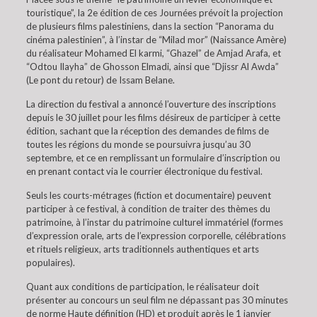
touristique”, la 2e édition de ces Journées prévoit la projection
de plusieurs films palestiniens, dans la section “Panorama du
cinéma palestinien”, à l’instar de “Milad mor” (Naissance Amère)
du réalisateur Mohamed El karmi, “Ghazel” de Amjad Arafa, et
“Odtou Ilayha” de Ghosson Elmadi, ainsi que “Djissr Al Awda”
(Le pont du retour) de Issam Belane.
La direction du festival a annoncé l’ouverture des inscriptions
depuis le 30 juillet pour les films désireux de participer à cette
édition, sachant que la réception des demandes de films de
toutes les régions du monde se poursuivra jusqu’au 30
septembre, et ce en remplissant un formulaire d’inscription ou
en prenant contact via le courrier électronique du festival.
Seuls les courts-métrages (fiction et documentaire) peuvent
participer à ce festival, à condition de traiter des thèmes du
patrimoine, à l’instar du patrimoine culturel immatériel (formes
d’expression orale, arts de l’expression corporelle, célébrations
et rituels religieux, arts traditionnels authentiques et arts
populaires).
Quant aux conditions de participation, le réalisateur doit
présenter au concours un seul film ne dépassant pas 30 minutes
de norme Haute définition (HD) et produit après le 1 janvier