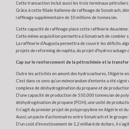
Cette transaction inclut aussi les trois terminaux pétroliers
Grâce à cette filiale italienne de raffinage de Sonatrach, d
raffinage supplémentaire de 10 millions de tonnes/an.
Cette capacité de raffinage place cette raffinerie deuxième 
Cette même acquisition permettra à Sonatrach de combler son
La raffinerie d’Augusta permettra de couvrir les déficits al
projets de reforming de naphta, du projet d’hydrocrackage de
Cap sur le renforcement de la pétrochimie et la transf
Outre les activités en amont des hydrocarbures, l’Algérie e
C’est dans ce sens qu’un mémorandum d’entente a été signé e
complexe de déshydrogénation du propane et de productio
D’une capacité de production de 550.000 tonnes/an de polypr
déshydrogénation de propane (PDH), une unité de production
Il s’agit du premier projet de polypropylène en Algérie et d
Aussi, un pacte d’actionnaires entre Sonatrach et le groupe
D’un coût d’investissement de 1,2 milliard de dollars, il s’