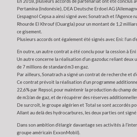
En 2018, plusieurs accords de partenariat ont été conclus ave
Pertamina (Indonésie), DEA Deutsche Erdoel AG (Allemagne)
L’espagnol Cepsa a ainsi signé avec Sonatrach et l’Agence n
Rhourde El Khrouf (Ouargla) pour un montant de 1,2 milliard 
ce gisement.
Plusieurs accords ont également été signés avec Eni: l’un d’e
En outre, un autre contrat a été conclu pour la cession à En
Un autre concerne la réalisation d’un gazoduc reliant deux
de 7 millions de standard m3 en gaz.
Par ailleurs, Sonatrach a signé un contrat de recherche et 
Ce contrat prévoit la réalisation d’un programme additionne
22,6% par Repsol, pour maintenir la production du champ de T
de m3/an de gaz, et de récupérer des réserves additionnelle
De surcroît, le groupe algérien et Total se sont accordés pou
Allant au delà des hydrocarbures, les deux parties ont sign
Dans son ambition d’élargir davantage ses activités à l’intern
groupe américain ExxonMobil).