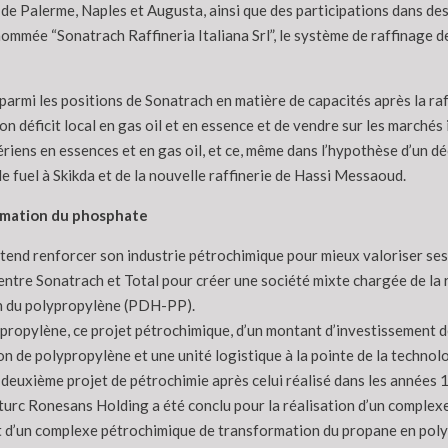
 de Palerme, Naples et Augusta, ainsi que des participations dans des 
énommée “Sonatrach Raffineria Italiana Srl”, le système de raffinage 
parmi les positions de Sonatrach en matière de capacités après la raff
 déficit local en gas oil et en essence et de vendre sur les marchés
gériens en essences et en gas oil, et ce, même dans l’hypothèse d’un 
 fuel à Skikda et de la nouvelle raffinerie de Hassi Messaoud.
ormation du phosphate
ntend renforcer son industrie pétrochimique pour mieux valoriser se
ntre Sonatrach et Total pour créer une société mixte chargée de la ré
n du polypropylène (PDH-PP).
opylène, ce projet pétrochimique, d’un montant d’investissement de 
 de polypropylène et une unité logistique à la pointe de la technolo
u deuxième projet de pétrochimie après celui réalisé dans les années 
 turc Ronesans Holding a été conclu pour la réalisation d’un complex
agit d’un complexe pétrochimique de transformation du propane en poly