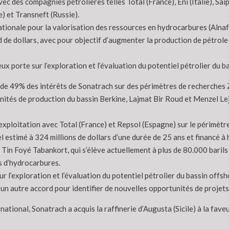
c des compagnies pétrolières telles Total (France), Eni (Italie), Sai
 et Transneft (Russie).
ationale pour la valorisation des ressources en hydrocarbures (Alnaft
de dollars, avec pour objectif d’augmenter la production de pétrole 
ux porte sur l’exploration et l’évaluation du potentiel pétrolier du b
i de 49% des intérêts de Sonatrach sur des périmètres de recherches Z
 unités de production du bassin Berkine, Lajmat Bir Roud et Menzel L
d’exploitation avec Total (France) et Repsol (Espagne) sur le périmè
l estimé à 324 millions de dollars d’une durée de 25 ans et financé 
in Foyé Tabankort, qui s’élève actuellement à plus de 80.000 barils éq
s d’hydrocarbures.
r l’exploration et l’évaluation du potentiel pétrolier du bassin offsh
é un autre accord pour identifier de nouvelles opportunités de projet
ational, Sonatrach a acquis la raffinerie d’Augusta (Sicile) à la faveu