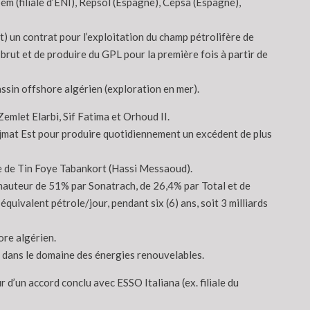
pem (filiale d’ENI), Repsol (Espagne), Cepsa (Espagne),
) un contrat pour l’exploitation du champ pétrolifère de
brut et de produire du GPL pour la première fois à partir de
assin offshore algérien (exploration en mer).
emlet Elarbi, Sif Fatima et Orhoud II.
ejmat Est pour produire quotidiennement un excédent de plus
tre de Tin Foye Tabankort (Hassi Messaoud).
à hauteur de 51% par Sonatrach, de 26,4% par Total et de
uivalent pétrole/jour, pendant six (6) ans, soit 3 milliards
ore algérien.
s dans le domaine des énergies renouvelables.
r d’un accord conclu avec ESSO Italiana (ex. filiale du