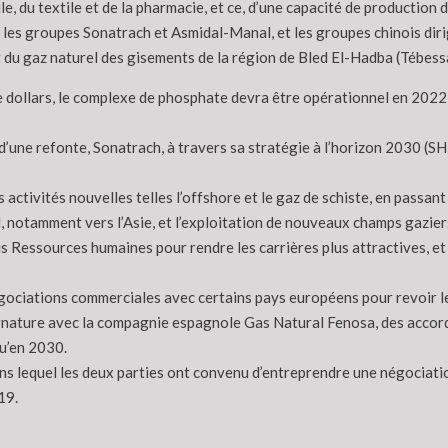
, du textile et de la pharmacie, et ce, d’une capacité de productio
 les groupes Sonatrach et Asmidal-Manal, et les groupes chinois dirigé
 du gaz naturel des gisements de la région de Bled El-Hadba (Tébess
de dollars, le complexe de phosphate devra être opérationnel en 2022,
et d’une refonte, Sonatrach, à travers sa stratégie à l’horizon 2030 (
des activités nouvelles telles l’offshore et le gaz de schiste, en pass
, notamment vers l’Asie, et l’exploitation de nouveaux champs gazie
 Ressources humaines pour rendre les carrières plus attractives, et l
gociations commerciales avec certains pays européens pour revoir les
gnature avec la compagnie espagnole Gas Natural Fenosa, des accord
qu’en 2030.
s lequel les deux parties ont convenu d’entreprendre une négociation
19.