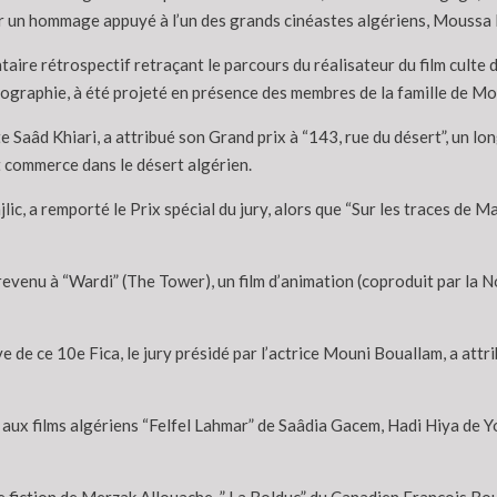
 un hommage appuyé à l’un des grands cinéastes algériens, Moussa 
ire rétrospectif retraçant le parcours du réalisateur du film culte d
lmographie, à été projeté en présence des membres de la famille de
te Saâd Khiari, a attribué son Grand prix à “143, rue du désert”, un l
t commerce dans le désert algérien.
ajlic, a remporté le Prix spécial du jury, alors que “Sur les traces de
evenu à “Wardi” (The Tower), un film d’animation (coproduit par la Nor
de ce 10e Fica, le jury présidé par l’actrice Mouni Bouallam, a attr
ux films algériens “Felfel Lahmar” de Saâdia Gacem, Hadi Hiya de Yo