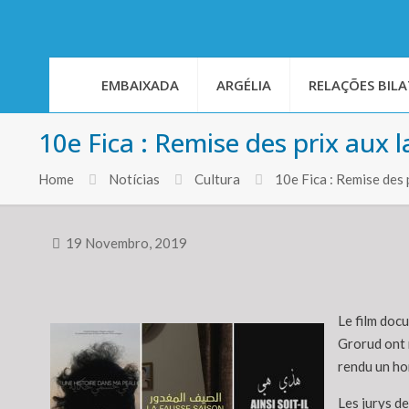
EMBAIXADA
ARGÉLIA
RELAÇÕES BILA
10e Fica : Remise des prix au
Home
Notícias
Cultura
10e Fica : Remise des
19 Novembro, 2019
Le film doc
Grorud ont r
rendu un h
Les jurys de