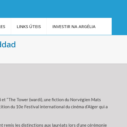
ES
LINKS ÚTEIS
INVESTIR NA ARGÉLIA
addad
i et “The Tower (wardi), une fiction du Norvégien Mats
ition du 10e Festival international du cinéma d’Alger qui a
nt remis les distinctions aux lauréats lors d’une cérémonie