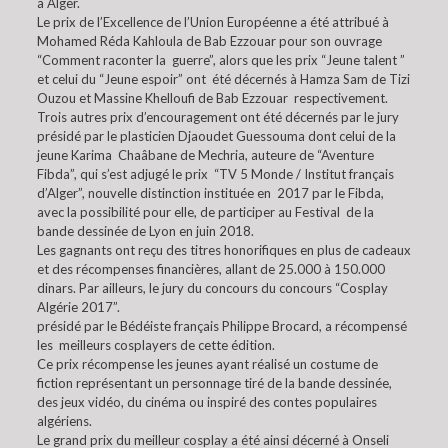
à Alger.
Le prix de l’Excellence de l’Union Européenne a été attribué à
Mohamed Réda Kahloula de Bab Ezzouar pour son ouvrage
“Comment raconter la guerre”, alors que les prix “Jeune talent ”
et celui du “Jeune espoir” ont été décernés à Hamza Sam de Tizi
Ouzou et Massine Khelloufi de Bab Ezzouar respectivement.
Trois autres prix d’encouragement ont été décernés par le jury
présidé par le plasticien Djaoudet Guessouma dont celui de la
jeune Karima Chaâbane de Mechria, auteure de “Aventure
Fibda”, qui s’est adjugé le prix “TV 5 Monde / Institut français
d’Alger”, nouvelle distinction instituée en 2017 par le Fibda,
avec la possibilité pour elle, de participer au Festival de la
bande dessinée de Lyon en juin 2018.
Les gagnants ont reçu des titres honorifiques en plus de cadeaux
et des récompenses financières, allant de 25.000 à 150.000
dinars. Par ailleurs, le jury du concours du concours “Cosplay
Algérie 2017”.
présidé par le Bédéiste français Philippe Brocard, a récompensé
les meilleurs cosplayers de cette édition.
Ce prix récompense les jeunes ayant réalisé un costume de
fiction représentant un personnage tiré de la bande dessinée,
des jeux vidéo, du cinéma ou inspiré des contes populaires
algériens.
Le grand prix du meilleur cosplay a été ainsi décerné à Onseli