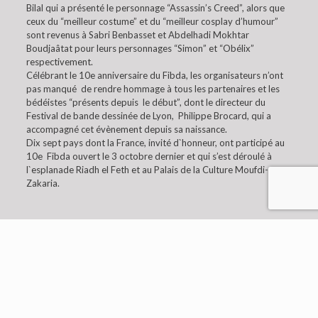
Bilal qui a présenté le personnage “Assassin’s Creed”, alors que
ceux du “meilleur costume” et du “meilleur cosplay d’humour”
sont revenus à Sabri Benbasset et Abdelhadi Mokhtar
Boudjaâtat pour leurs personnages “Simon” et “Obélix”
respectivement.
Célébrant le 10e anniversaire du Fibda, les organisateurs n’ont
pas manqué de rendre hommage à tous les partenaires et les
bédéistes “présents depuis le début”, dont le directeur du
Festival de bande dessinée de Lyon, Philippe Brocard, qui a
accompagné cet évènement depuis sa naissance.
Dix sept pays dont la France, invité d`honneur, ont participé au
10e Fibda ouvert le 3 octobre dernier et qui s’est déroulé à
l`esplanade Riadh el Feth et au Palais de la Culture Moufdi-
Zakaria.
© 2019 Embaixada da Argélia em Lisboa. All Rights
Reserved.