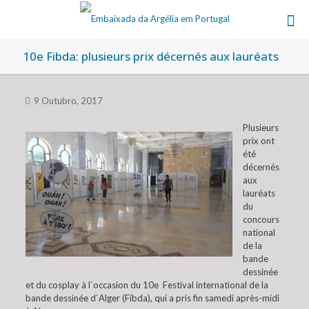
10e Fibda: plusieurs prix décernés aux lauréats
9 Outubro, 2017
Plusieurs
prix ont
été
décernés
aux
lauréats
du
concours
national
de la
bande
dessinée
et du cosplay à l`occasion du 10e Festival international de la
bande dessinée d`Alger (Fibda), qui a pris fin samedi après-midi