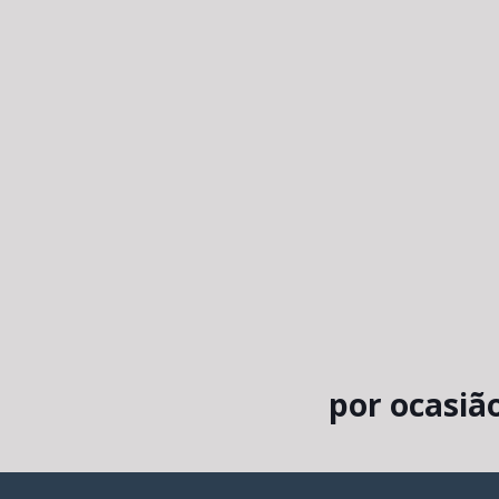
por ocasi
ã