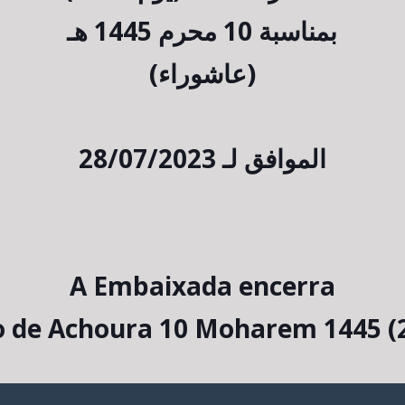
محرم 1445 هـ
10
بمناسبة
(عاشوراء)
الموافق لـ 28/07/2023
A Embaixada encerra
o de Achoura 10 Moharem 1445 (