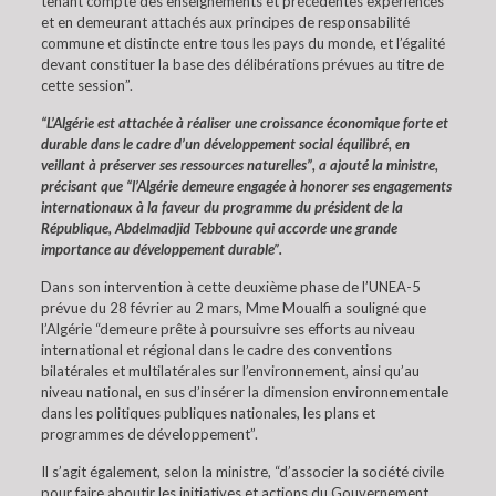
tenant compte des enseignements et précédentes expériences
et en demeurant attachés aux principes de responsabilité
commune et distincte entre tous les pays du monde, et l’égalité
devant constituer la base des délibérations prévues au titre de
cette session”.
“L’Algérie est attachée à réaliser une croissance économique forte et
durable dans le cadre d’un développement social équilibré, en
veillant à préserver ses ressources naturelles”, a ajouté la ministre,
précisant que “l’Algérie demeure engagée à honorer ses engagements
internationaux à la faveur du programme du président de la
République, Abdelmadjid Tebboune qui accorde une grande
importance au développement durable”.
Dans son intervention à cette deuxième phase de l’UNEA-5
prévue du 28 février au 2 mars, Mme Moualfi a souligné que
l’Algérie “demeure prête à poursuivre ses efforts au niveau
international et régional dans le cadre des conventions
bilatérales et multilatérales sur l’environnement, ainsi qu’au
niveau national, en sus d’insérer la dimension environnementale
dans les politiques publiques nationales, les plans et
programmes de développement”.
Il s’agit également, selon la ministre, “d’associer la société civile
pour faire aboutir les initiatives et actions du Gouvernement,