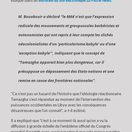
indiqué dans un
entretien au site électronique La Patrie News
.
M. Bouakouir a déclaré “le MAK n’est que l’expression
radicale des mouvements et groupuscules berbéristes et
autonomistes qui ont repris à leur compte les clichés
néocolonialistes d’un ‘particularisme kabyle’ ou d’une
‘exception kabyle'”, indiquant que le concept de
“Tamazgha apparait bien plus dangereux, car il
présuppose un dépassement des Etats-nations et une
remise en cause des frontières nationales”.
“Ce n’est pas un hasard de l’histoire que l’idéologie réactionnaire
Tamazgha s’est répandue au moment de l’intervention des
puissances occidentales en Libye avec les conséquences
désastreuses que l’on connait”, a-t-il estimé.
Il a expliqué que “c’est à ce moment-là aussi qu’on a vu la
diffusion à grande échelle de l’emblème officiel du Congrès
mondial Amazigh avec, aussi paradoxal que cela puisse paraitre,