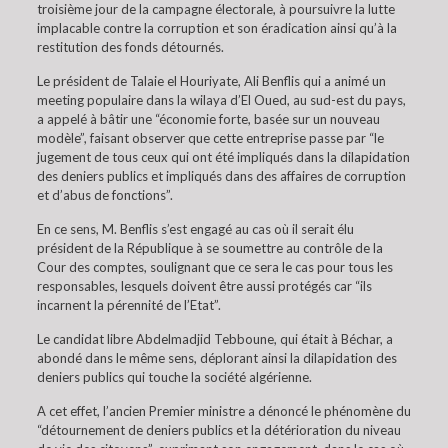
troisième jour de la campagne électorale, à poursuivre la lutte
implacable contre la corruption et son éradication ainsi qu’à la
restitution des fonds détournés.
Le président de Talaie el Houriyate, Ali Benflis qui a animé un
meeting populaire dans la wilaya d’El Oued, au sud-est du pays,
a appelé à bâtir une “économie forte, basée sur un nouveau
modèle”, faisant observer que cette entreprise passe par “le
jugement de tous ceux qui ont été impliqués dans la dilapidation
des deniers publics et impliqués dans des affaires de corruption
et d’abus de fonctions”.
En ce sens, M. Benflis s’est engagé au cas où il serait élu
président de la République à se soumettre au contrôle de la
Cour des comptes, soulignant que ce sera le cas pour tous les
responsables, lesquels doivent être aussi protégés car “ils
incarnent la pérennité de l’Etat”.
Le candidat libre Abdelmadjid Tebboune, qui était à Béchar, a
abondé dans le même sens, déplorant ainsi la dilapidation des
deniers publics qui touche la société algérienne.
A cet effet, l’ancien Premier ministre a dénoncé le phénomène du
“détournement de deniers publics et la détérioration du niveau