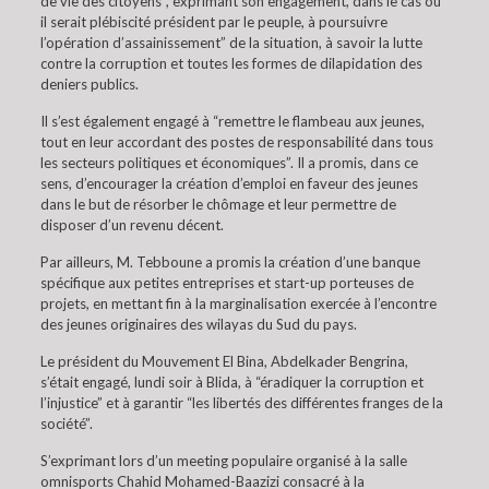
de vie des citoyens”, exprimant son engagement, dans le cas où
il serait plébiscité président par le peuple, à poursuivre
l’opération d’assainissement” de la situation, à savoir la lutte
contre la corruption et toutes les formes de dilapidation des
deniers publics.
Il s’est également engagé à “remettre le flambeau aux jeunes,
tout en leur accordant des postes de responsabilité dans tous
les secteurs politiques et économiques”. Il a promis, dans ce
sens, d’encourager la création d’emploi en faveur des jeunes
dans le but de résorber le chômage et leur permettre de
disposer d’un revenu décent.
Par ailleurs, M. Tebboune a promis la création d’une banque
spécifique aux petites entreprises et start-up porteuses de
projets, en mettant fin à la marginalisation exercée à l’encontre
des jeunes originaires des wilayas du Sud du pays.
Le président du Mouvement El Bina, Abdelkader Bengrina,
s’était engagé, lundi soir à Blida, à “éradiquer la corruption et
l’injustice” et à garantir “les libertés des différentes franges de la
société”.
S’exprimant lors d’un meeting populaire organisé à la salle
omnisports Chahid Mohamed-Baazizi consacré à la