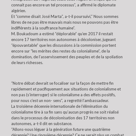
connait pas encore un tel processus”, a affirmé le diplomate
algérien.
Et “comme disait José Marta”, a-t-il poursuivi,” Nous sommes
libres de ne pas être mauvais mais nous ne pouvons pas être
indifférents à la souffrance humaine”.
M. Boukadoum a estimé “déplorable” qu’en 2017 il restait
encore 17 territoires non autonomes à décoloniser, jugeant
“épouvantable” que les discussions à la commission portent
encore sur “les mérites des restes du colonialisme”, de la
domination, de l’asservissement des peuples et de la spoliation
de leurs richesses.
“Notre débat devrait se focaliser sur la façon de mettre fin
rapidement et pacifiquement aux situations de colonialisme et
non pas (s’interroger) si le colonialisme a des effets positifs,
pour nous c’est un non- sens”, a regretté l’ambassadeur.
La troisième décennie internationale de l’élimination du
colonialisme tire à sa fin sans qu’aucun progrès ne soit réalisé
dans le processus de décolonisation des 17 territoires non
autonomes, a-t-il dit en substance.
“Allons-nous léguer à la génération future une quatrième
décennie? Une cinquième décennie? Ce ne serait plus un combat