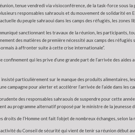
réunion, tenue vendredi via visioconférence, de la task-force sous l
plusieurs responsables sahraouis et du mouvement de solidarité en Eur
 actuelle du peuple sahraoui dans les camps des réfugiés, les zones l
mmuniqué sanctionnant les travaux de la réunion, les participants, to
nnement des matières de première nécessité aux camps des réfugiés 
ormais à affronter suite à cette crise internationale”.
le confinement qui les prive d’une grande part de l’arrivée des aides a
insisté particulièrement sur le manque des produits alimentaires, le
une campagne pour alerter et accélérer l’arrivée de l’aide dans les c
n prudente des responsables sahraouis de suspendre pour cette anné
ent au programme alternatif proposé par le ministre de la jeunesse
 des droits de l’Homme ont fait l’objet de nombreux échanges, selon la
réactivité du Conseil de sécurité qui vient de tenir sa réunion début 