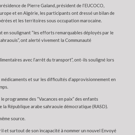
a présidence de Pierre Galand, président de l’EUCOCO,
ope et en Algérie, les participants ont dressé un bilan de
ibérées et les territoires sous occupation marocaine.
ut en soulignant “les efforts remarquables déployés par le
sahraouis”, ont alerté vivement la Communauté
limentaires avec l’arrêt du transport”, ont-ils souligné lors
s médicaments et sur les difficultés d’approvisionnement en
amps.
e le programme des “Vacances en paix” des enfants
 de la République arabe sahraouie démocratique (RASD).
 même source.
avril et surtout de son incapacité à nommer un nouvel Envoyé