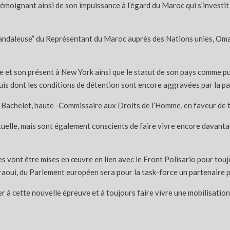
émoignant ainsi de son impuissance à l’égard du Maroc qui s’investit 
scandaleuse” du Représentant du Maroc auprès des Nations unies, Oma
 et son présent à New York ainsi que le statut de son pays comme pu
is dont les conditions de détention sont encore aggravées par la pan
 Bachelet, haute -Commissaire aux Droits de l’Homme, en faveur de to
tuelle, mais sont également conscients de faire vivre encore davantage
 vont être mises en œuvre en lien avec le Front Polisario pour toujou
aoui, du Parlement européen sera pour la task-force un partenaire pr
ster à cette nouvelle épreuve et à toujours faire vivre une mobilisati