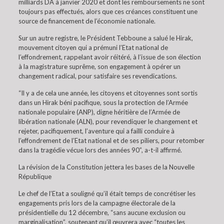
milliards DA à janvier 2020 et dont les remboursements ne sont
toujours pas effectués, alors que ces créances constituent une
source de financement de l’économie nationale.
Sur un autre registre, le Président Tebboune a salué le Hirak,
mouvement citoyen qui a prémuni l’Etat national de
l’effondrement, rappelant avoir réitéré, à l’issue de son élection
à la magistrature suprême, son engagement à opérer un
changement radical, pour satisfaire ses revendications.
“Il y a de cela une année, les citoyens et citoyennes sont sortis
dans un Hirak béni pacifique, sous la protection de l’Armée
nationale populaire (ANP), digne héritière de l’Armée de
libération nationale (ALN), pour revendiquer le changement et
rejeter, pacifiquement, l’aventure qui a failli conduire à
l’effondrement de l’Etat national et de ses piliers, pour retomber
dans la tragédie vécue lors des années 90”, a-t-il affirmé.
La révision de la Constitution jettera les bases de la Nouvelle
République
Le chef de l’Etat a souligné qu’il était temps de concrétiser les
engagements pris lors de la campagne électorale de la
présidentielle du 12 décembre, “sans aucune exclusion ou
marginalisation”, soutenant qu’il œuvrera avec “toutes les