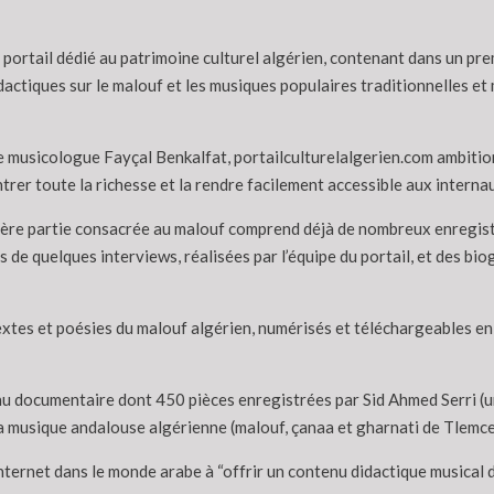
portail dédié au patrimoine culturel algérien, contenant dans un p
dactiques sur le malouf et les musiques populaires traditionnelles et
e musicologue Fayçal Benkalfat, portailculturelalgerien.com ambition
rer toute la richesse et la rendre facilement accessible aux internaut
ère partie consacrée au malouf comprend déjà de nombreux enregistr
s de quelques interviews, réalisées par l’équipe du portail, et des b
extes et poésies du malouf algérien, numérisés et téléchargeables en 
nu documentaire dont 450 pièces enregistrées par Sid Ahmed Serri (un 
 la musique andalouse algérienne (malouf, çanaa et gharnati de Tlemce
 Internet dans le monde arabe à “offrir un contenu didactique musical