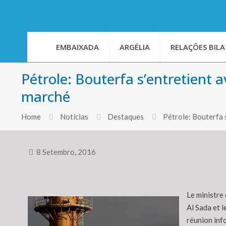
EMBAIXADA
ARGÉLIA
RELAÇÕES BILA
Pétrole: Bouterfa s’entretient 
marché
Home
Notícias
Destaques
Pétrole: Bouterfa 
8 Setembro, 2016
Le ministre 
Al Sada et 
réunion inf