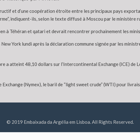
uctif et d’une coopération étroite entre les principaux pays exportate
me”, indiquent-ils, selon le texte diffusé à Moscou par le ministère r
en à Téhéran et qatari et devrait rencontrer prochainement les minis
à New York lundi après la déclaration commune signée par les minist
re a atteint 48,10 dollars sur l’Intercontinental Exchange (ICE) de L
Exchange (Nymex), le baril de “light sweet crude” (WTI) pour livrais
© 2019 Embaixada da Argélia em Lisboa. All Rights Reserved.