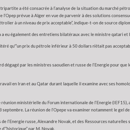
tripartite a été consacrée à l’analyse de la situation du marché pétrol
de l’Opep prévue à Alger en vue de parvenir à des solutions consensue
trolier à un niveau de prix acceptable”, indique-t-on de source diplo
a eu également des entretiens bilatéraux avec le ministre qatari et 
é qu'”un prix du pétrole inférieur à 50 dollars n’était pas acceptabl
accord dégagé par les ministres saoudien et russe de l’Energie pour q
ravail en Iran et au Qatar durant laquelle il examine avec ses homolo
 réunion ministérielle du Forum internationale de l’Energie (IEF15), 
 septembre. La réunion de l’Opepe va examiner notamment le gel de 
s de l’Energie russe, Alexandre Novak, et des Ressources naturelles 
d’”historique” par M. Novak.