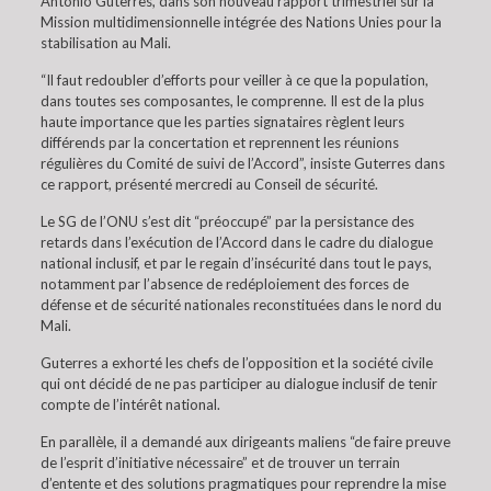
Antonio Guterres, dans son nouveau rapport trimestriel sur la
Mission multidimensionnelle intégrée des Nations Unies pour la
stabilisation au Mali.
“Il faut redoubler d’efforts pour veiller à ce que la population,
dans toutes ses composantes, le comprenne. Il est de la plus
haute importance que les parties signataires règlent leurs
différends par la concertation et reprennent les réunions
régulières du Comité de suivi de l’Accord”, insiste Guterres dans
ce rapport, présenté mercredi au Conseil de sécurité.
Le SG de l’ONU s’est dit “préoccupé” par la persistance des
retards dans l’exécution de l’Accord dans le cadre du dialogue
national inclusif, et par le regain d’insécurité dans tout le pays,
notamment par l’absence de redéploiement des forces de
défense et de sécurité nationales reconstituées dans le nord du
Mali.
Guterres a exhorté les chefs de l’opposition et la société civile
qui ont décidé de ne pas participer au dialogue inclusif de tenir
compte de l’intérêt national.
En parallèle, il a demandé aux dirigeants maliens “de faire preuve
de l’esprit d’initiative nécessaire” et de trouver un terrain
d’entente et des solutions pragmatiques pour reprendre la mise