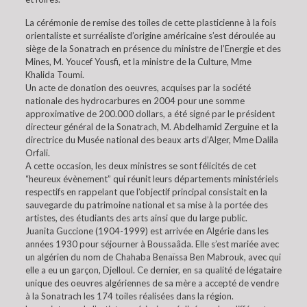
La cérémonie de remise des toiles de cette plasticienne à la fois
orientaliste et surréaliste d’origine américaine s’est déroulée au
siège de la Sonatrach en présence du ministre de l’Energie et des
Mines, M. Youcef Yousfi, et la ministre de la Culture, Mme
Khalida Toumi.
Un acte de donation des oeuvres, acquises par la société
nationale des hydrocarbures en 2004 pour une somme
approximative de 200.000 dollars, a été signé par le président
directeur général de la Sonatrach, M. Abdelhamid Zerguine et la
directrice du Musée national des beaux arts d’Alger, Mme Dalila
Orfali.
A cette occasion, les deux ministres se sont félicités de cet
“heureux évènement” qui réunit leurs départements ministériels
respectifs en rappelant que l’objectif principal consistait en la
sauvegarde du patrimoine national et sa mise à la portée des
artistes, des étudiants des arts ainsi que du large public.
Juanita Guccione (1904-1999) est arrivée en Algérie dans les
années 1930 pour séjourner à Boussaâda. Elle s’est mariée avec
un algérien du nom de Chahaba Benaïssa Ben Mabrouk, avec qui
elle a eu un garçon, Djelloul. Ce dernier, en sa qualité de légataire
unique des oeuvres algériennes de sa mère a accepté de vendre
à la Sonatrach les 174 toiles réalisées dans la région.