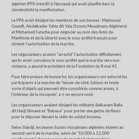
algérien (PPA interdit à l’époque) qui avait planifié dans la
clandestinité la manifestation.
Le PPA avait désigné les membres de son bureau : Mahmoud
Guenifi, Abdelkader Yahla dit Yala (Scouts Musulmans Algériens)
et Mohamed Fatache pour négocier au nom des Amis du
Manifeste et de la Liberté avec le sous-préfet français pour
obtenir l’autorisation de la marche.
Les négociateurs avaient “arraché” l’autorisation difficilement
après avoir convaincu le sous-préfet que la marche sera non-
violence, a ajouté le président de la Fondation du 8 mai 45.
Pour faire preuve de bonne foi, les organisateurs ont exhorté les
participants à la marche de “laisser de côté, bâtons et toute
sorte d’objets qui peuvent être considérés comme armes, à
l’intérieur de la mosquée”, a-t-on encore noté.
Les organisateurs avaient désigné les militants Belkacem Bella
dit Hadj Slimane et “Babaya” pour porter une gerbe de fleurs
pour la déposer devant la stèle du soldat inconnu.
Selon Slakdji, les jeunes Scouts musulmans algériens étaient au
second carré de la marche, suivis de “10.000 à 12.000