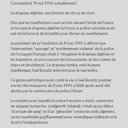
Constantine) “8 mai 1945 actuellement”.
Le drapeau algérien, une histoire de vie ou de mort
Dès que les manifestants sont arrivés devant l’hôtel de France
et lorsque le drapeau algérien fut hissé, la police coloniale avait
usé de la force et de brutalité pour diviser les manifestants.
Le président de la Fondation du 8 mai 1945 a affirmé que
l’intervention “sauvage” et “extrêmement violente” de la police
de l’occupant français visait à “récupérer le drapeau algérien et
les bannières, en provoquant des bousculades et des scènes de
chaos et de violence”. Le drapeau tomba, mais le jeune
manifestant, Saal Bouzid, intervint pour le reprendre.
Ce geste patriotique avait coûté la vie à Saal Bouzid, premier
martyr des massacres du 8 mai 1945 à Sétif, après avoir été
abattu par le commissaire de police Olivieri.
La manière avec laquelle la police française a tenté, vainement,
de stopper la marche, souligne M. Selakdji, n’était qu’un début
“d’un bain de sang” et d’un “génocide” contre les civils algériens,
sortis manifestés pacifiquement pour revendiquer la liberté et le
droit à l’indépendance.