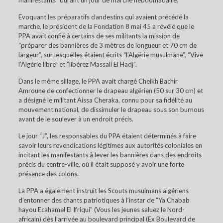
manifestants” durant un jour de marché hebdomadaire.
Evoquant les préparatifs clandestins qui avaient précédé la
marche, le président de la Fondation 8 mai 45 a révélé que le
PPA avait confié à certains de ses militants la mission de
“préparer des bannières de 3 mètres de longueur et 70 cm de
largeur”, sur lesquelles étaient écrits “l’Algérie musulmane”, “Vive
l’Algérie libre” et “libérez Massali El Hadj”.
Dans le même sillage, le PPA avait chargé Cheikh Bachir
Amroune de confectionner le drapeau algérien (50 sur 30 cm) et
a désigné le militant Aissa Cheraka, connu pour sa fidélité au
mouvement national, de dissimuler le drapeau sous son burnous
avant de le soulever à un endroit précis.
Le jour “J”, les responsables du PPA étaient déterminés à faire
savoir leurs revendications légitimes aux autorités coloniales en
incitant les manifestants à lever les bannières dans des endroits
précis du centre-ville, où il était supposé y avoir une forte
présence des colons.
La PPA a également instruit les Scouts musulmans algériens
d’entonner des chants patriotiques à l’instar de “Ya Chabab
hayou Ecahamel El Ifriqui” (Vous les jeunes saluez le Nord-
africain) dès l’arrivée au boulevard principal (Ex Boulevard de