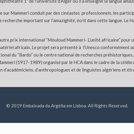
phithéâtre 1” de l’université d’Alger où il a enseigné la langue am
sur Mammeri conduit par des cinéastes professionnels, les participa
 de recherche important sur l’amazighité, écrit dans cette langue. Le
autre prix international “Mouloud Mammeri- L’unité africaine” pour u
matériel africain. Le projet sera présenté à l’Unesco conformément
nal du “Bardo” ou le centre national de recherches préhistoriques, a
 Mammeri (1917-1989) organisé par le HCA dans le cadre de la célébra
tion d’académiciens, d’anthropologues et de linguistes algériens et ét
© 2019 Embaixada da Argélia em Lisboa. All Rights Reserved.