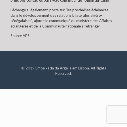
principes consacrés par l’Acte constitutif de l’Union africaine”.
L’échange a, également, porté sur “les prochaines échéances
dans le développement des relations bilatérales algéro-
sénégalaises”, ajoute le communiqué du ministère des Affaires
étrangères et de la Communauté nationale à l’étranger.
Source APS
© 2019 Embaixada da Argélia em Lisboa. All Rights
Reserved.